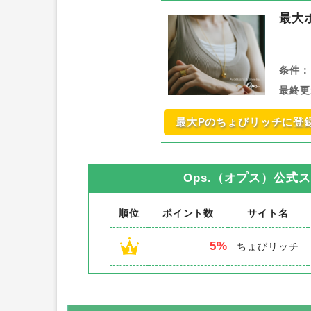
最大
条件：
最終更
最大Pのちょびリッチに登
Ops.（オプス）公式
順位
ポイント数
サイト名
5%
ちょびリッチ