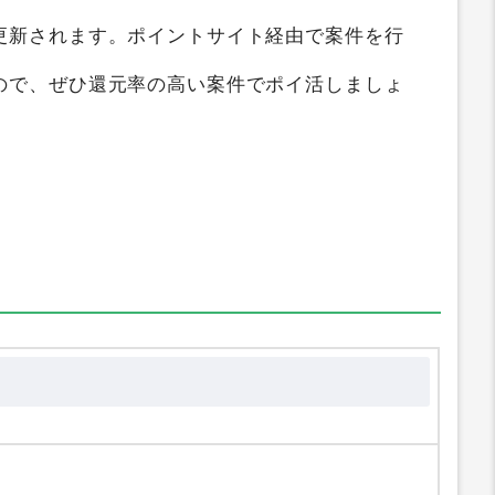
イド
では
Ops.（オプス）公式ストア
を2つのポ
高い順にランキング化しています。獲得ポイン
更新されます。ポイントサイト経由で案件を行
ので、ぜひ還元率の高い案件でポイ活しましょ