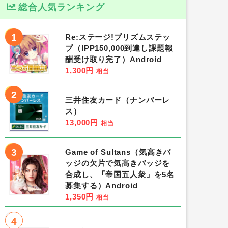
総合人気ランキング
1
Re:ステージ!プリズムステッ
プ（IPP150,000到達し課題報
酬受け取り完了）Android
1,300円
相当
2
三井住友カード（ナンバーレ
ス）
13,000円
相当
3
Game of Sultans（気高きバ
ッジの欠片で気高きバッジを
合成し、「帝国五人衆」を5名
募集する）Android
1,350円
相当
4