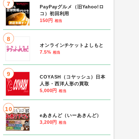
7
PayPayグルメ（旧Yahoo!ロ
コ）初回利用
150円
相当
8
オンラインチケットよしもと
7.5%
相当
9
COYASH（コヤッシュ）日本
人形・西洋人形の買取
5,000円
相当
10
eあきんど（いーあきんど）
3,200円
相当