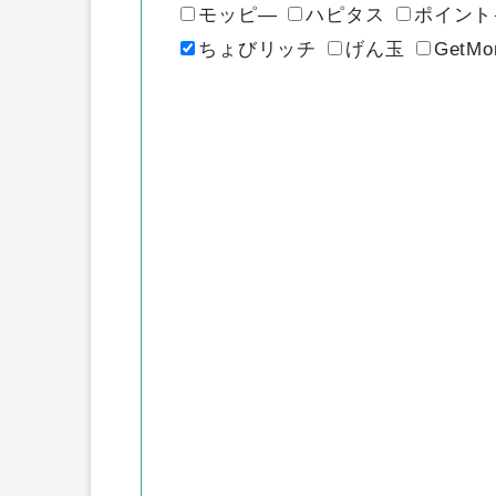
各ポイントサ
モッピ―
ハピタス
ポイント
ちょびリッチ
げん玉
GetMo