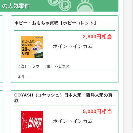
」の人気案件
ホビー・おもちゃ買取【ホビーコレクト】
2,800円
相当
ポイントインカム
［2位］ワラウ
［3位］ハピタス
条件：-
COYASH（コヤッシュ）日本人形・西洋人形の買
取