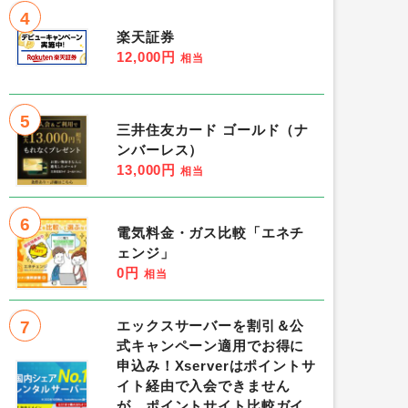
4
楽天証券
12,000円
相当
5
三井住友カード ゴールド（ナ
ンバーレス）
13,000円
相当
6
電気料金・ガス比較「エネチ
ェンジ」
0円
相当
7
エックスサーバーを割引＆公
式キャンペーン適用でお得に
申込み！Xserverはポイントサ
イト経由で入会できません
が、ポイントサイト比較ガイ