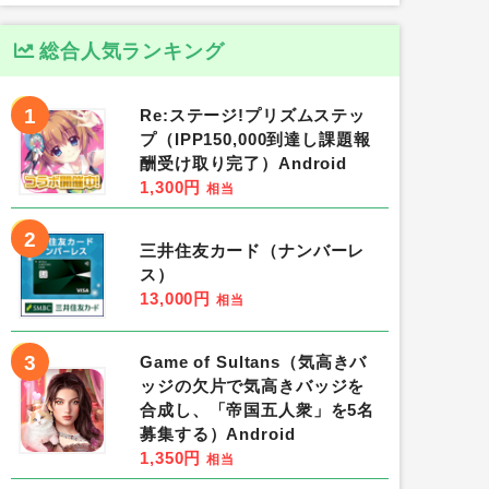
総合人気ランキング
1
Re:ステージ!プリズムステッ
プ（IPP150,000到達し課題報
酬受け取り完了）Android
1,300円
相当
2
三井住友カード（ナンバーレ
ス）
13,000円
相当
3
Game of Sultans（気高きバ
ッジの欠片で気高きバッジを
合成し、「帝国五人衆」を5名
募集する）Android
1,350円
相当