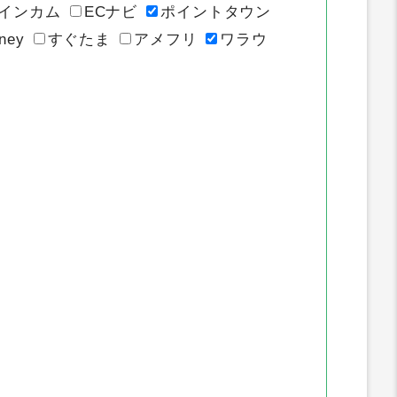
イトのポイント推移
インカム
ECナビ
ポイントタウン
ney
すぐたま
アメフリ
ワラウ