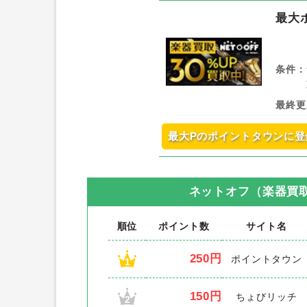
最大
条件：
最終更
最大Pのポイントタウンに登
ネットオフ（楽器買
順位
ポイント数
サイト名
250円
ポイントタウン
1
150円
ちょびリッチ
2