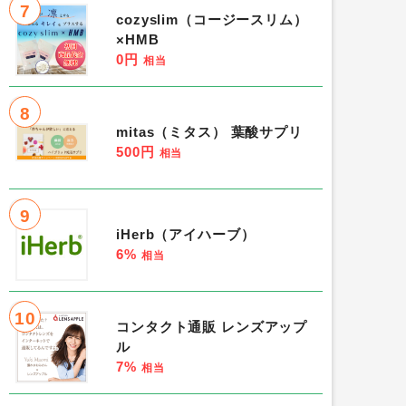
7
cozyslim（コージースリム）
×HMB
0円
相当
8
mitas（ミタス） 葉酸サプリ
500円
相当
9
iHerb（アイハーブ）
6%
相当
10
コンタクト通販 レンズアップ
ル
7%
相当