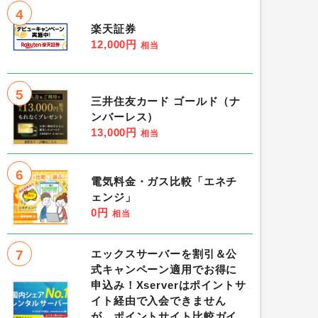
4
楽天証券
12,000円
相当
5
三井住友カード ゴールド（ナ
ンバーレス）
13,000円
相当
6
電気料金・ガス比較「エネチ
ェンジ」
0円
相当
7
エックスサーバーを割引＆公
式キャンペーン適用でお得に
申込み！Xserverはポイントサ
イト経由で入会できません
が、ポイントサイト比較ガイ