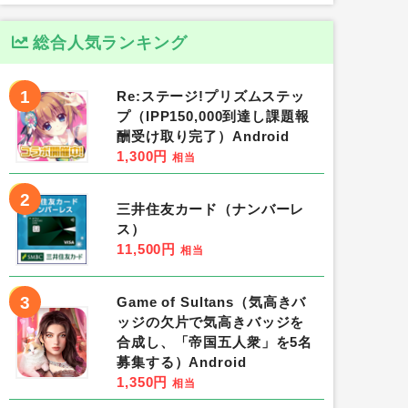
総合人気ランキング
1
Re:ステージ!プリズムステッ
プ（IPP150,000到達し課題報
酬受け取り完了）Android
1,300円
相当
2
三井住友カード（ナンバーレ
ス）
11,500円
相当
3
Game of Sultans（気高きバ
ッジの欠片で気高きバッジを
合成し、「帝国五人衆」を5名
募集する）Android
1,350円
相当