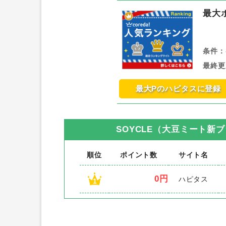
最大
条件：
最終更
最大Pのハピタスに登録
SOYCLE（大豆ミート新
順位
ポイント数
サイト名
0円
ハピタス
1