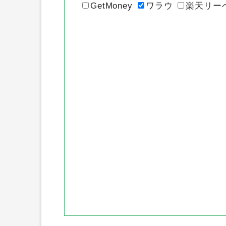
GetMoney
ワラウ
楽天リー