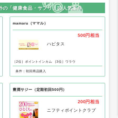
以外の「健康食品・サプリ」の人気案件
mamaru（ママル）
500円
相当
ハピタス
［2位］ポイントインカム
［3位］ワラウ
条件：初回商品購入
豊潤サジー（定期初回500円）
200円
相当
ニフティポイントクラブ