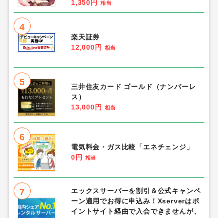
1,350円
相当
4
楽天証券
12,000円
相当
5
三井住友カード ゴールド（ナンバーレ
ス）
13,000円
相当
6
電気料金・ガス比較「エネチェンジ」
0円
相当
7
エックスサーバーを割引＆公式キャンペ
ーン適用でお得に申込み！Xserverはポ
イントサイト経由で入会できませんが、