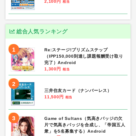
2,100円
相当
総合人気ランキング
1
Re:ステージ!プリズムステップ
（IPP150,000到達し課題報酬受け取り
完了）Android
1,300円
相当
2
三井住友カード（ナンバーレス）
11,500円
相当
3
Game of Sultans（気高きバッジの欠
片で気高きバッジを合成し、「帝国五人
衆」を5名募集する）Android