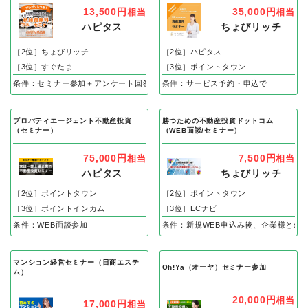
13,500円
35,000円
相当
相当
ハピタス
ちょびリッチ
［2位］ちょびリッチ
［2位］ハピタス
［3位］すぐたま
［3位］ポイントタウン
条件：セミナー参加＋アンケート回答
条件：サービス予約・申込で
プロパティエージェント不動産投資
勝つための不動産投資ドットコム
（セミナー）
（WEB面談/セミナー）
75,000円
7,500円
相当
相当
ハピタス
ちょびリッチ
［2位］ポイントタウン
［2位］ポイントタウン
［3位］ポイントインカム
［3位］ECナビ
条件：WEB面談参加
条件：新規WEB申込み後、企業様との
マンション経営セミナー（日商エステ
Oh!Ya（オーヤ）セミナー参加
ム）
20,000円
相当
17,000円
相当