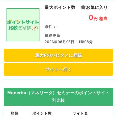
最大ポイント数
お気に入り
0
円
相当
条件：
-
最終更新
2026年08月05日 11時08分
最大Pのハピタスに登録
サイトへ行く
Monerita（マネリータ）セミナー
のポイントサイト
別比較
順位
ポイント数
サイト名