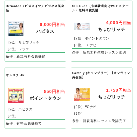
Bizmates（ビズメイツ）ビジネス英会
SHElikes（未経験者向けWEBスクー
話
ル）無料体験受講
4,000円
相当
6,000円
相当
ちょびリッチ
ハピタス
［2位］ポイントタウン
［2位］ちょびリッチ
［3位］ECナビ
［3位］ワラウ
条件：新規無料体験レッスン受講
条件：新規有料会員登録
Cambly (キャンブリー）【オンライン
オンスク.JP
英会話】
1,750円
相当
850円
相当
ちょびリッチ
ポイントタウン
［2位］ECナビ
［2位］ハピタス
［3位］
［3位］
条件：新規有料レッスン受講完了
条件：有料会員登録で