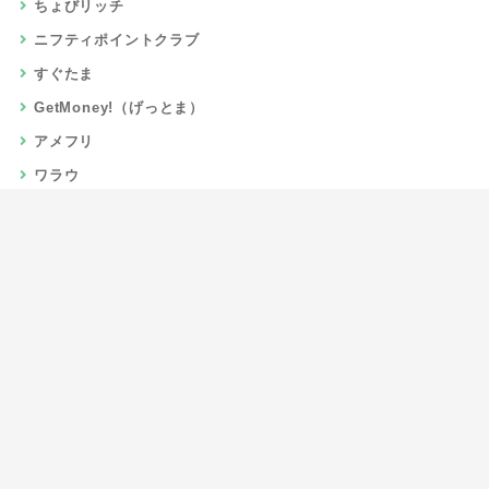
ちょびリッチ
ニフティポイントクラブ
すぐたま
GetMoney!（げっとま）
アメフリ
ワラウ
楽天リーベイツ
Gポイント
当サイトについて
運営者情報
お問い合わせ
CSR/SDGs活動
よくある質問