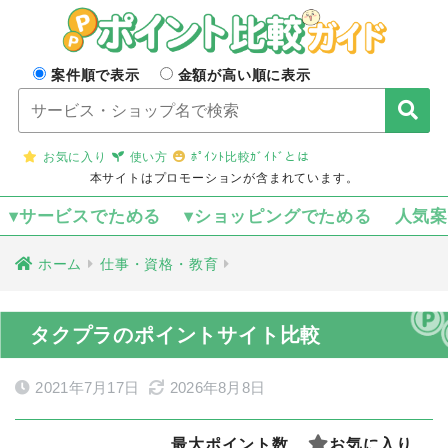
案件順で表示
金額が高い順に表示
お気に入り
使い方
ﾎﾟｲﾝﾄ比較ｶﾞｲﾄﾞとは
本サイトはプロモーションが含まれています。
▾サービスでためる
▾ショッピングでためる
人気
ホーム
仕事・資格・教育
タクプラのポイントサイト比較
2021年7月17日
2026年8月8日
最大ポイント数
お気に入り