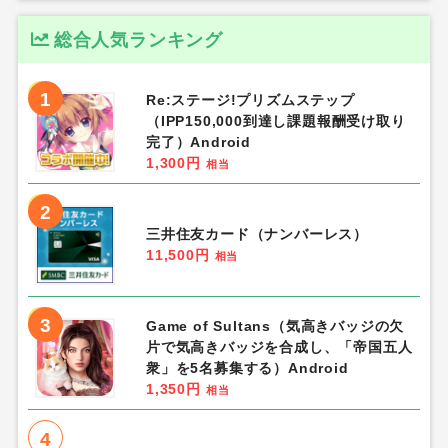
総合人気ランキング
1
Re:ステージ!プリズムステップ
（IPP150,000到達し課題報酬受け取り
完了）Android
1,300円
相当
2
三井住友カード（ナンバーレス）
11,500円
相当
3
Game of Sultans（気高きバッジの欠
片で気高きバッジを合成し、「帝国五人
衆」を5名募集する）Android
1,350円
相当
4