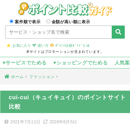
案件順で表示
金額が高い順に表示
お気に入り
使い方
ﾎﾟｲﾝﾄ比較ｶﾞｲﾄﾞとは
本サイトはプロモーションが含まれています。
▾サービスでためる
▾ショッピングでためる
人気
ホーム
ファッション
cui-cui（キュイキュイ）のポイントサイト
比較
2021年7月11日
2026年8月5日