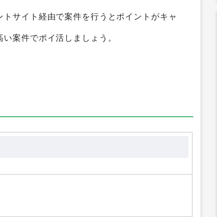
ローヤルファイン
を1つのポイントサイト横断検
化しています。獲得ポイントのデータは毎朝自
ントサイト経由で案件を行うとポイントがキャ
高い案件でポイ活しましょう。