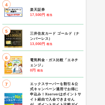
4
楽天証券
17,500円
相当
5
三井住友カード ゴールド（ナ
ンバーレス）
13,000円
相当
6
電気料金・ガス比較「エネチ
ェンジ」
0円
相当
7
エックスサーバーを割引＆公
式キャンペーン適用でお得に
申込み！Xserverはポイントサ
イト経由で入会できません
が、ポイントサイト比較ガイ