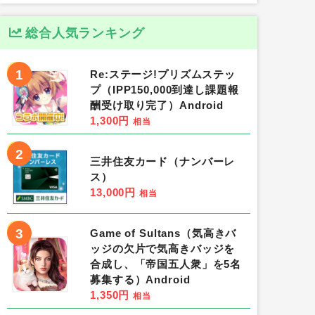
総合人気ランキング
1
Re:ステージ!プリズムステッ
プ（IPP150,000到達し課題報
酬受け取り完了）Android
1,300円
相当
2
三井住友カード（ナンバーレ
ス）
13,000円
相当
3
Game of Sultans（気高きバ
ッジの欠片で気高きバッジを
合成し、「帝国五人衆」を5名
募集する）Android
1,350円
相当