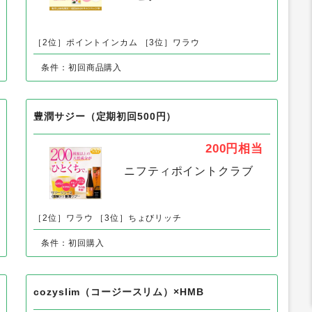
mamaru（ママル）
500円
相当
ハピタス
［2位］ポイントインカム
［3位］ワラウ
条件：初回商品購入
豊潤サジー（定期初回500円）
200円
相当
ニフティポイントクラブ
［2位］ワラウ
［3位］ちょびリッチ
条件：初回購入