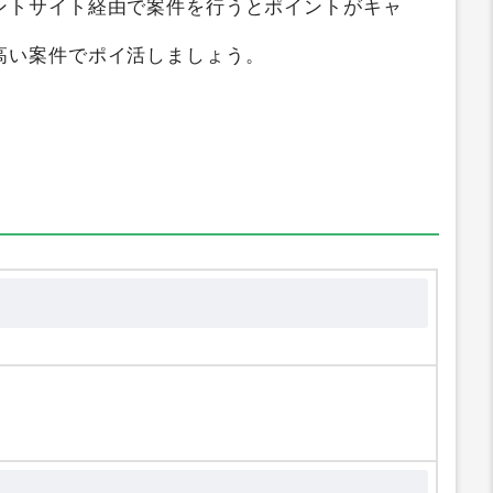
keryJapan）
を6つのポイントサイト横断検
化しています。獲得ポイントのデータは毎朝自
ントサイト経由で案件を行うとポイントがキャ
高い案件でポイ活しましょう。