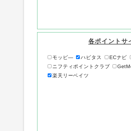
各ポイントサ
モッピ―
ハピタス
ECナビ
ニフティポイントクラブ
GetM
楽天リーベイツ