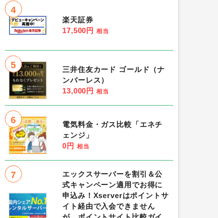
4
楽天証券
17,500円
相当
5
三井住友カード ゴールド（ナ
ンバーレス）
13,000円
相当
6
電気料金・ガス比較「エネチ
ェンジ」
0円
相当
7
エックスサーバーを割引＆公
式キャンペーン適用でお得に
申込み！Xserverはポイントサ
イト経由で入会できません
が、ポイントサイト比較ガイ