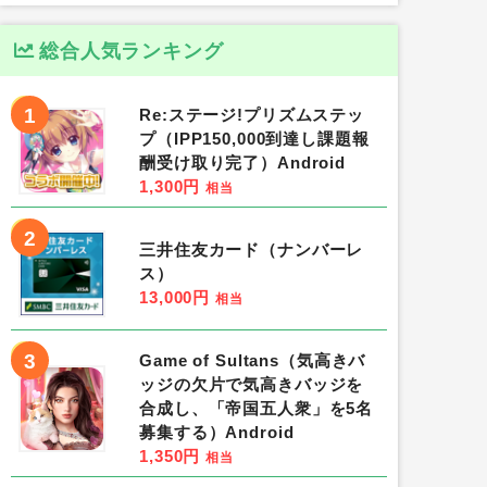
総合人気ランキング
1
Re:ステージ!プリズムステッ
プ（IPP150,000到達し課題報
酬受け取り完了）Android
1,300円
相当
2
三井住友カード（ナンバーレ
ス）
13,000円
相当
3
Game of Sultans（気高きバ
ッジの欠片で気高きバッジを
合成し、「帝国五人衆」を5名
募集する）Android
1,350円
相当