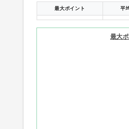
Jackery（ジャクリ）ポータブル電源（Jacke
イント、平均ポイントを紹介します。
最大ポイント
平
最大