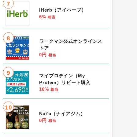
7
iHerb（アイハーブ）
6%
相当
8
ワークマン公式オンラインス
トア
0円
相当
9
マイプロテイン（My
Protein）リピート購入
16%
相当
10
Nai’a（ナイアジム）
0円
相当