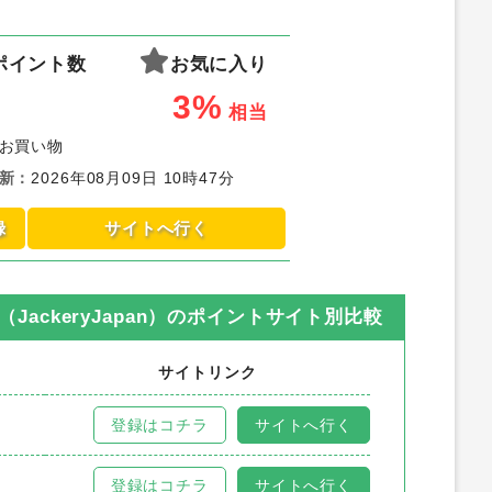
ポイント数
お気に入り
3%
相当
お買い物
新
：
2026年08月09日 10時47分
録
サイトへ行く
ackeryJapan）
のポイントサイト別比較
サイトリンク
登録はコチラ
サイトへ行く
登録はコチラ
サイトへ行く