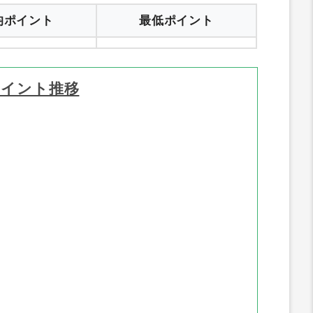
ryJapan）
のポイント推移グラフと過去最高ポ
均ポイント
最低ポイント
ポイント推移