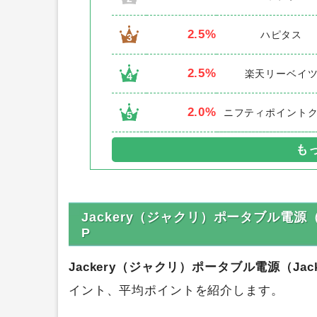
2.5%
ハピタス
3
2.5%
楽天リーベイ
4
2.0%
ニフティポイント
5
Jackery（ジャクリ）ポータブル電源（
P