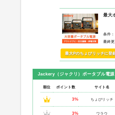
最大
条件：
最終更
最大Pのちょびリッチに登
Jackery（ジャクリ）ポータブル電源（J
順位
ポイント数
サイト名
3%
ちょびリッチ
1
3%
ワラウ
2