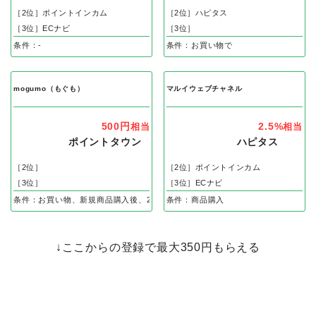
［2位］ポイントインカム
［2位］ハピタス
［3位］ECナビ
［3位］
条件：-
条件：お買い物で
mogumo（もぐも）
マルイウェブチャネル
500円
2.5%
相当
相当
ポイントタウン
ハピタス
［2位］
［2位］ポイントインカム
［3位］
［3位］ECナビ
条件：お買い物、新規商品購入後、2回目のお届け完了で
条件：商品購入
↓ここからの登録で最大350円もらえる