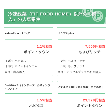
冷凍総菜（FIT FOOD HOME）以外の「購
入」の人気案件
Yahoo!ショッピング
ミラブルplus
1.1%
7,500円
相当
相当
ポイントタウン
ちょびリッチ
［2位］ハピタス
［2位］ちょびリッチ
［3位］ポイントインカム
［3位］ちょびリッチ
条件：商品購入
条件：ミラブルプラスの初回購入
OWNDAYS（オンデーズ）公式オンラ
ミナルギンDX（大正製薬）まとめ売り
インストア
1.5%
23,328円
相当
相当
ハピタス
ポイントタウン