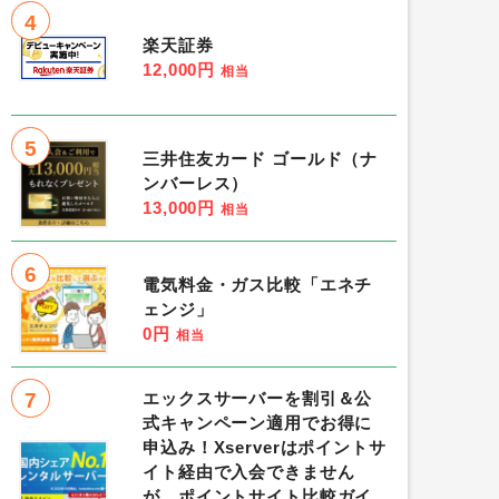
4
楽天証券
12,000円
相当
5
三井住友カード ゴールド（ナ
ンバーレス）
13,000円
相当
6
電気料金・ガス比較「エネチ
ェンジ」
0円
相当
7
エックスサーバーを割引＆公
式キャンペーン適用でお得に
申込み！Xserverはポイントサ
イト経由で入会できません
が、ポイントサイト比較ガイ