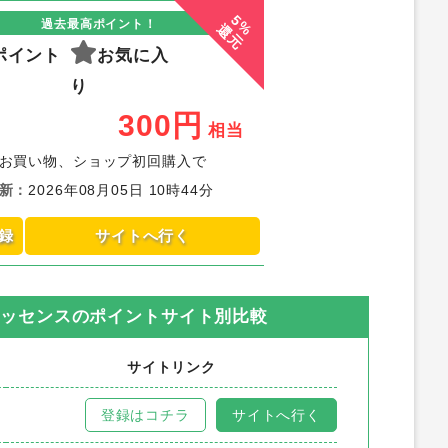
5%
過去最高ポイント！
還元
ポイント
お気に入
り
300
円
相当
お買い物、ショップ初回購入で
新
：
2026年08月05日 10時44分
録
サイトへ行く
エッセンス
のポイントサイト別比較