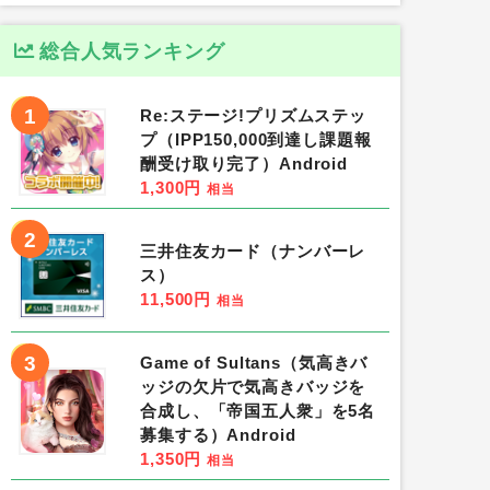
総合人気ランキング
1
Re:ステージ!プリズムステッ
プ（IPP150,000到達し課題報
酬受け取り完了）Android
1,300円
相当
2
三井住友カード（ナンバーレ
ス）
11,500円
相当
3
Game of Sultans（気高きバ
ッジの欠片で気高きバッジを
合成し、「帝国五人衆」を5名
募集する）Android
1,350円
相当