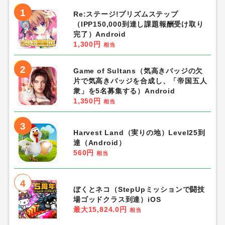
1
Re:ステージ!プリズムステップ
（IPP150,000到達し課題報酬受け取り
完了）Android
1,300円
相当
2
Game of Sultans（気高きバッジの欠
片で気高きバッジを合成し、「帝国五人
衆」を5名募集する）Android
1,350円
相当
3
Harvest Land（実りの地）Level25到
達（Android）
560円
相当
4
ぼくとネコ（StepUpミッションで闘技
場ゴッドクラス到達）iOS
最大15,824.0円
相当