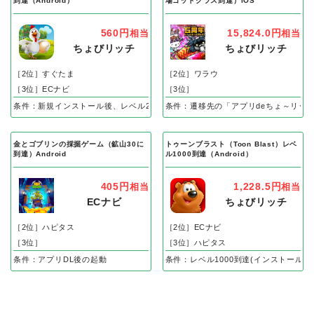
到達（Android）
場ゴッドクラス到達）iOS
560円
15,824.0円
相当
相当
ちょびリッチ
ちょびリッチ
［2位］すぐたま
［2位］ワラウ
［3位］ECナビ
［3位］
条件：新規インストール後、レベル25到達で成果
条件：遷移先の「アプリdeちょ～リッ
金とゴブリンの採掘ゲーム（鉱山30に
トゥーンブラスト（Toon Blast）レベ
到達）Android
ル1000到達（Android）
405円
1,228.5円
相当
相当
ECナビ
ちょびリッチ
［2位］ハピタス
［2位］ECナビ
［3位］
［3位］ハピタス
条件：アプリDL後の起動
条件：レベル1000到達(インストール後