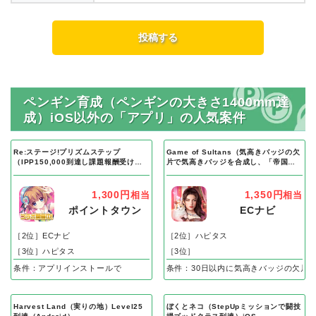
ペンギン育成（ペンギンの大きさ1400mm達
成）iOS以外の「アプリ」の人気案件
Re:ステージ!プリズムステップ
Game of Sultans（気高きバッジの欠
（IPP150,000到達し課題報酬受け取
片で気高きバッジを合成し、「帝国五
り完了）Android
人衆」を5名募集する）Android
1,300円
1,350円
相当
相当
ポイントタウン
ECナビ
［2位］ECナビ
［2位］ハピタス
［3位］ハピタス
［3位］
条件：アプリインストールで
条件：30日以内に気高きバッジの欠片
Harvest Land（実りの地）Level25
ぼくとネコ（StepUpミッションで闘技