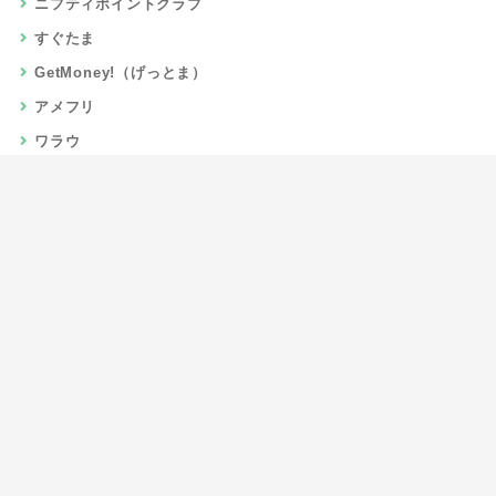
ニフティポイントクラブ
すぐたま
GetMoney!（げっとま）
アメフリ
ワラウ
楽天リーベイツ
Gポイント
当サイトについて
運営者情報
お問い合わせ
CSR/SDGs活動
よくある質問
利用規約