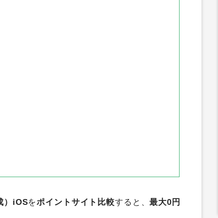
インカム
ECナビ
ポイントタウン
ぐたま
アメフリ
ワラウ