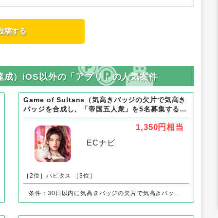
達成）iOS以外の「アプリ」の人気案件
Game of Sultans（気高きバッジの欠片で気高き
バッジを合成し、「帝国五人衆」を5名募集する）
Android
1,350円
相当
ECナビ