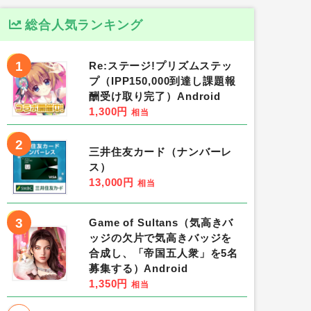
総合人気ランキング
1
Re:ステージ!プリズムステッ
プ（IPP150,000到達し課題報
酬受け取り完了）Android
1,300円
相当
2
三井住友カード（ナンバーレ
ス）
13,000円
相当
3
Game of Sultans（気高きバ
ッジの欠片で気高きバッジを
合成し、「帝国五人衆」を5名
募集する）Android
1,350円
相当