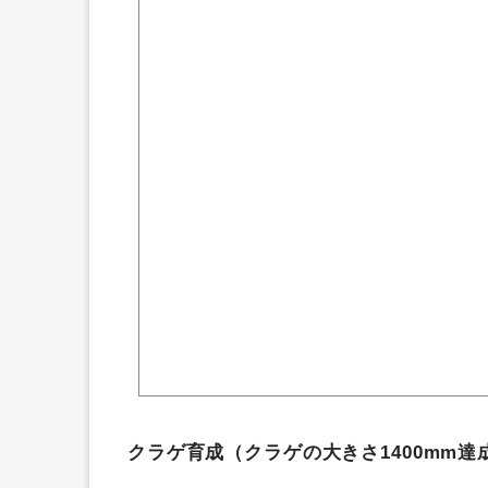
モッピ―
ハピタス
ポイント
ちょびリッチ
GetMoney
す