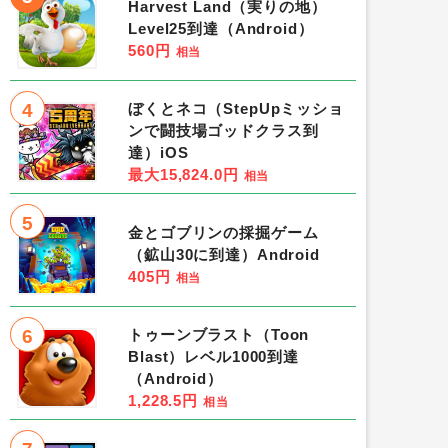
Harvest Land（実りの地）
Level25到達（Android）
560円
相当
4
ぼくとネコ（StepUpミッショ
ンで闘技場ゴッドクラス到
達）iOS
最大15,824.0円
相当
5
金とゴブリンの採掘ゲーム
（鉱山30に到達）Android
405円
相当
6
トゥーンブラスト（Toon
Blast）レベル1000到達
（Android）
1,228.5円
相当