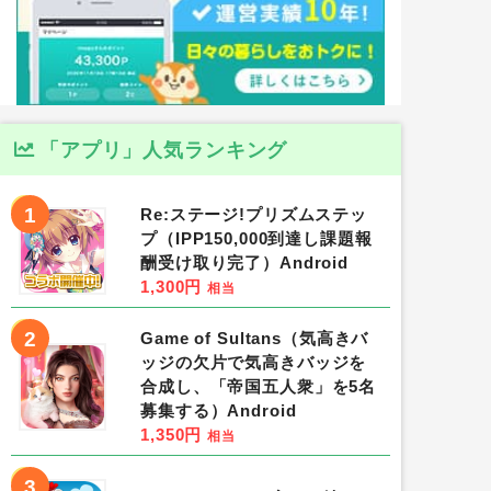
「アプリ」人気ランキング
1
Re:ステージ!プリズムステッ
プ（IPP150,000到達し課題報
酬受け取り完了）Android
1,300円
相当
2
Game of Sultans（気高きバ
ッジの欠片で気高きバッジを
合成し、「帝国五人衆」を5名
募集する）Android
1,350円
相当
3