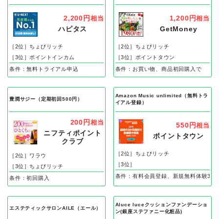
2,200円
1,200円
相当
相当
ハピタス
GetMoney
［2位］ちょびリッチ
［2位］ちょびリッチ
［3位］ポイントインカム
［3位］ポイントタウン
条件：無料トライアル申込
条件：お買い物、商品初回購入で
Amazon Music unlimited（無料トラ
豊潤サジー（定期初回500円）
イアル登録）
200円
相当
550円
相当
ニフティポイント
ポイントタウン
クラブ
［2位］ちょびリッチ
［2位］ワラウ
［3位］
［3位］ちょびリッチ
条件：有料会員登録、新規無料体験3カ
条件：初回購入
Aluce luceクッションファンデーショ
エステティックサロンAILE（エール）
ン(銀座ステファニー化粧品)