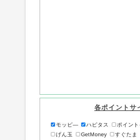
各ポイントサ
モッピ―
ハピタス
ポイント
げん玉
GetMoney
すぐたま