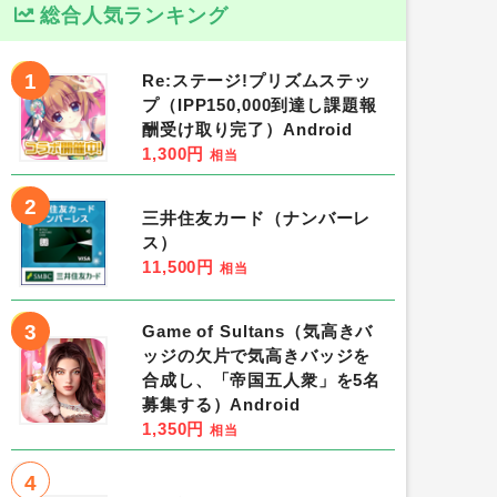
総合人気ランキング
1
Re:ステージ!プリズムステッ
プ（IPP150,000到達し課題報
酬受け取り完了）Android
1,300円
相当
2
三井住友カード（ナンバーレ
ス）
11,500円
相当
3
Game of Sultans（気高きバ
ッジの欠片で気高きバッジを
合成し、「帝国五人衆」を5名
募集する）Android
1,350円
相当
4