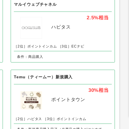
マルイウェブチャネル
2.5%
相当
ハピタス
［2位］ポイントインカム
［3位］ECナビ
条件：商品購入
Temu（ティームー）新規購入
30%
相当
ポイントタウン
［2位］ハピタス
［3位］ポイントインカム