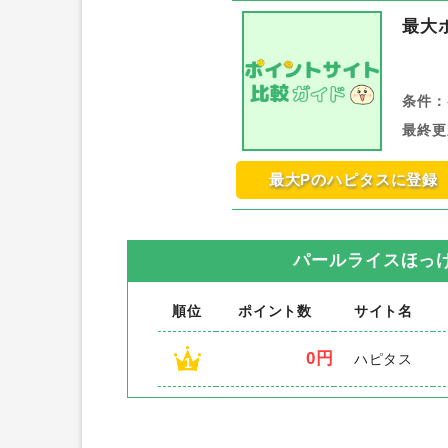
最大
条件：
最終更
最大Pのハピタスに登録
パールライスほっ
順位
ポイント数
サイト名
0円
ハピタス
1