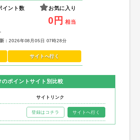
ポイント数
お気に入り
0
円
相当
-
新
：
2026年08月05日 07時28分
サイトへ行く
け
のポイントサイト別比較
サイトリンク
登録はコチラ
サイトへ行く