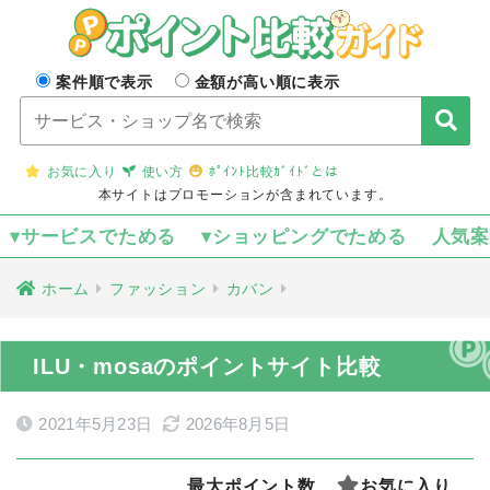
案件順で表示
金額が高い順に表示
お気に入り
使い方
ﾎﾟｲﾝﾄ比較ｶﾞｲﾄﾞとは
本サイトはプロモーションが含まれています。
▾サービスでためる
▾ショッピングでためる
人気
ホーム
ファッション
カバン
ILU・mosaのポイントサイト比較
2021年5月23日
2026年8月5日
最大ポイント数
お気に入り