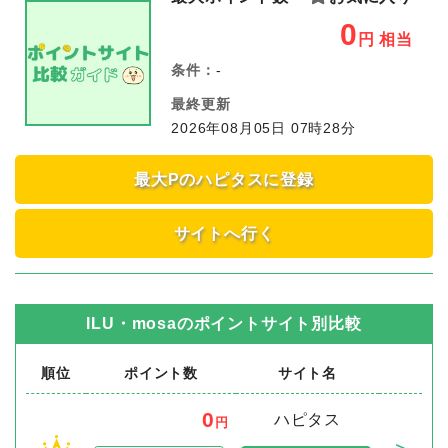
0
円
相当
条件：
-
最終更新
2026年08月05日 07時28分
最大Pのハピタスに登録
サイトへ行く
ILU・mosa
のポイントサイト別比較
順位
ポイント数
サイト名
0
ハピタス
円
＞