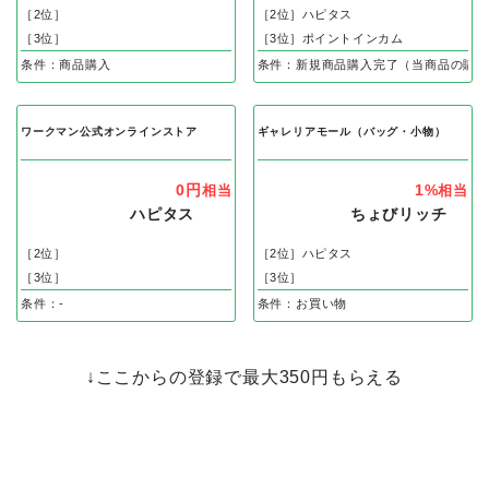
［2位］
［2位］ハピタス
［3位］
［3位］ポイントインカム
条件：商品購入
条件：新規商品購入完了（当商品の購入
ワークマン公式オンラインストア
ギャレリアモール（バッグ・小物）
0円
1%
相当
相当
ハピタス
ちょびリッチ
［2位］
［2位］ハピタス
［3位］
［3位］
条件：-
条件：お買い物
↓ここからの登録で最大350円もらえる