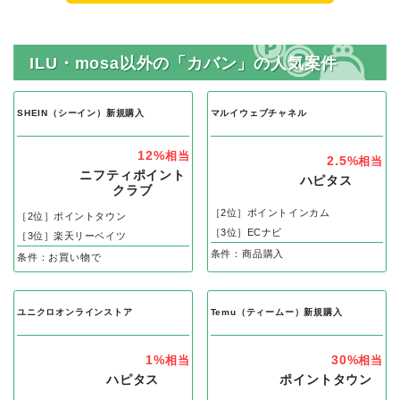
ILU・mosa以外の「カバン」の人気案件
SHEIN（シーイン）新規購入
マルイウェブチャネル
12%
相当
2.5%
相当
ニフティポイント
ハピタス
クラブ
［2位］ポイントインカム
［2位］ポイントタウン
［3位］ECナビ
［3位］楽天リーベイツ
条件：商品購入
条件：お買い物で
ユニクロオンラインストア
Temu（ティームー）新規購入
1%
30%
相当
相当
ハピタス
ポイントタウン