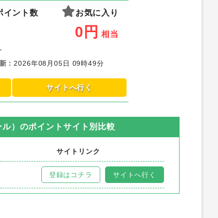
ポイント数
お気に入り
0
円
相当
-
新
：
2026年08月05日 09時49分
サイトへ行く
モール）
のポイントサイト別比較
サイトリンク
登録はコチラ
サイトへ行く