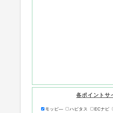
各ポイントサ
モッピ―
ハピタス
ECナビ