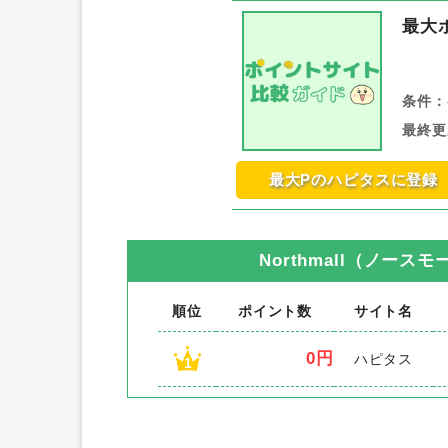
最大
条件：
最終更
最大Pのハピタスに登録
Northmall（ノース
順位
ポイント数
サイト名
0円
ハピタス
1