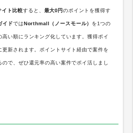
サイト比較
すると、
最大0円
のポイントを獲得す
ガイド
では
Northmall（ノースモール）
を1つの
の高い順にランキング化しています。獲得ポイ
に更新されます。ポイントサイト経由で案件を
るので、ぜひ還元率の高い案件でポイ活しまし