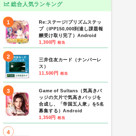
総合人気ランキング
1
Re:ステージ!プリズムステッ
プ（IPP150,000到達し課題報
酬受け取り完了）Android
1,300円
相当
2
三井住友カード（ナンバーレ
ス）
11,500円
相当
3
Game of Sultans（気高きバ
ッジの欠片で気高きバッジを
合成し、「帝国五人衆」を5名
募集する）Android
1,350円
相当
4