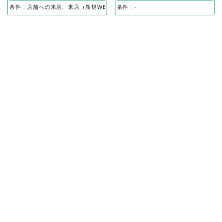
条件：店舗への来店、来店（新規WEB申し込み後、体験完了）で
条件：-