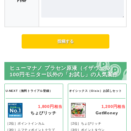
ヒューマナノ プラセン原液（イザヴェル）
100円モニター以外の「お試し」の人気案件
U-NEXT（無料トライアル登録）
オイシックス（Oisix）お試しセット
1,800円
1,200円
相当
相当
ちょびリッチ
GetMoney
［2位］ポイントインカム
［2位］ちょびリッチ
［3位］ニフティポイントクラブ
［3位］ポイントタウン