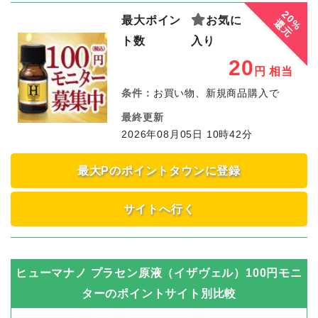
20%
最大ポイン
お気に
還元
ト数
入り
20
円
相当
条件：
お買い物、新規商品購入で
最終更新
2026年08月05日 10時42分
最大Pのポイントタウンに登録
サイトへ行く
ヒューマナノ プラセン原液（イザヴェル）100円モニ
ター
のポイントサイト別比較