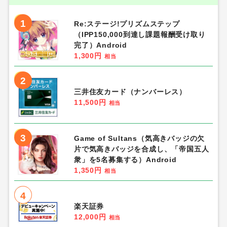
1
Re:ステージ!プリズムステップ
（IPP150,000到達し課題報酬受け取り
完了）Android
1,300円
相当
2
三井住友カード（ナンバーレス）
11,500円
相当
3
Game of Sultans（気高きバッジの欠
片で気高きバッジを合成し、「帝国五人
衆」を5名募集する）Android
1,350円
相当
4
楽天証券
12,000円
相当