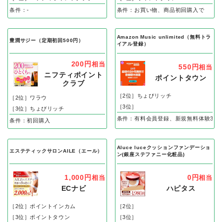
条件：-
条件：お買い物、商品初回購入で
Amazon Music unlimited（無料トラ
豊潤サジー（定期初回500円）
イアル登録）
200円
相当
550円
相当
ニフティポイント
ポイントタウン
クラブ
［2位］ちょびリッチ
［2位］ワラウ
［3位］
［3位］ちょびリッチ
条件：有料会員登録、新規無料体験3カ
条件：初回購入
Aluce luceクッションファンデーショ
エステティックサロンAILE（エール）
ン(銀座ステファニー化粧品)
1,000円
0円
相当
相当
ECナビ
ハピタス
［2位］ポイントインカム
［2位］
［3位］ポイントタウン
［3位］