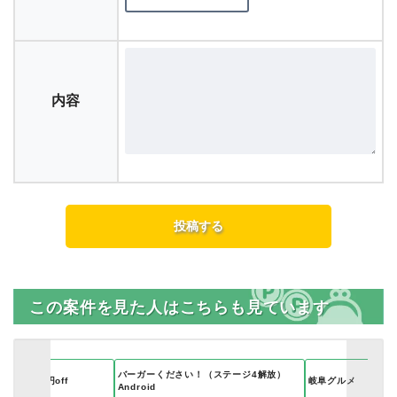
内容
この案件を見た人はこちらも見ています
バーガーください！（ステージ4解放）
）初回300円off
岐阜グルメ
Android