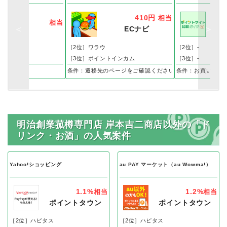
410円
相当
相当
ECナビ
［2位］ワラウ
［2位］-
［3位］ポイントインカム
［3位］-
入
条件：遷移先のページをご確認ください。
条件：お買い物
明治創業菰樽専門店 岸本吉二商店以外の「ド
リンク・お酒」の人気案件
Yahoo!ショッピング
au PAY マーケット（au Wowma!）
1.1%
1.2%
相当
相当
ポイントタウン
ポイントタウン
［2位］ハピタス
［2位］ハピタス