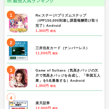
総合人気ランキング
1
Re:ステージ!プリズムステップ
（IPP150,000到達し課題報酬受け取り
完了）Android
1,300円
相当
2
三井住友カード（ナンバーレス）
11,500円
相当
3
Game of Sultans（気高きバッジの欠
片で気高きバッジを合成し、「帝国五人
衆」を5名募集する）Android
1,350円
相当
4
楽天証券
12,000円
相当