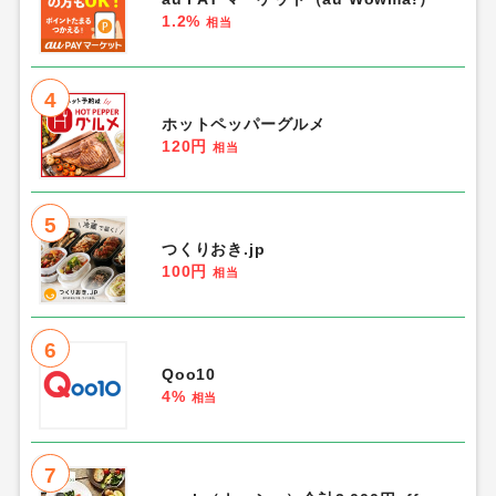
1.2%
相当
4
ホットペッパーグルメ
120円
相当
5
つくりおき.jp
100円
相当
6
Qoo10
4%
相当
7