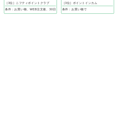
［3位］ニフティポイントクラブ
［3位］ポイントインカム
条件：お買い物、WEB注文後、30日以内の入金確認で
条件：お買い物で