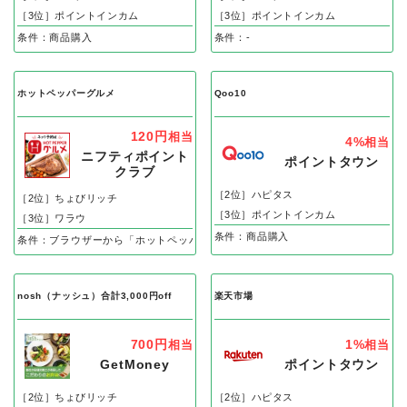
［3位］ポイントインカム
［3位］ポイントインカム
条件：商品購入
条件：-
ホットペッパーグルメ
Qoo10
120円
相当
4%
相当
ニフティポイント
ポイントタウン
クラブ
［2位］ハピタス
［2位］ちょびリッチ
［3位］ポイントインカム
［3位］ワラウ
条件：商品購入
条件：ブラウザーから「ホットペッパーグルメ」でリクエスト予約、即予約後の
nosh（ナッシュ）合計3,000円off
楽天市場
700円
1%
相当
相当
GetMoney
ポイントタウン
［2位］ちょびリッチ
［2位］ハピタス