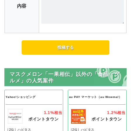
内容
マスクメロン「一果相伝」以外の「食品・グ
ルメ」の人気案件
Yahoo!ショッピング
au PAY マーケット（au Wowma!）
1.1%
1.2%
相当
相当
ポイントタウン
ポイントタウン
［2位］ハピタス
［2位］ハピタス