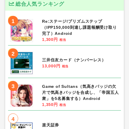
総合人気ランキング
1
Re:ステージ!プリズムステップ
（IPP150,000到達し課題報酬受け取り
完了）Android
1,300円
相当
2
三井住友カード（ナンバーレス）
13,000円
相当
3
Game of Sultans（気高きバッジの欠
片で気高きバッジを合成し、「帝国五人
衆」を5名募集する）Android
1,350円
相当
4
楽天証券