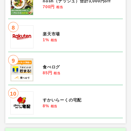
nosh（ナッシュ）合計3,000円off
700円
相当
8
楽天市場
1%
相当
9
食べログ
85円
相当
10
すかいらーくの宅配
8%
相当