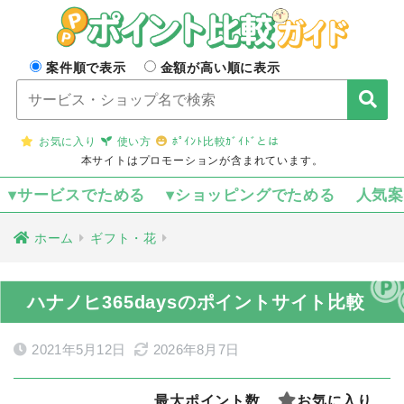
案件順で表示
金額が高い順に表示
お気に入り
使い方
ﾎﾟｲﾝﾄ比較ｶﾞｲﾄﾞとは
本サイトはプロモーションが含まれています。
▾サービスでためる
▾ショッピングでためる
人気
ホーム
ギフト・花
ハナノヒ365daysのポイントサイト比較
2021年5月12日
2026年8月7日
最大ポイント数
お気に入り