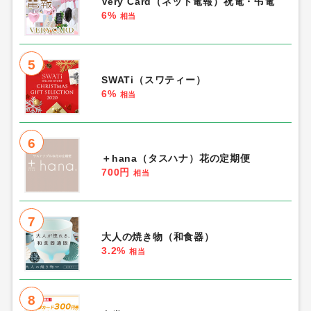
Very Card（ネット電報）祝電・弔電
6%
相当
5
SWATi（スワティー）
6%
相当
6
＋hana（タスハナ）花の定期便
700円
相当
7
大人の焼き物（和食器）
3.2%
相当
8