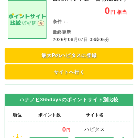
0
円
相当
条件：
-
最終更新
2026年08月07日 08時05分
最大Pのハピタスに登録
サイトへ行く
ハナノヒ365days
のポイントサイト別比較
順位
ポイント数
サイト名
0
ハピタス
円
＞