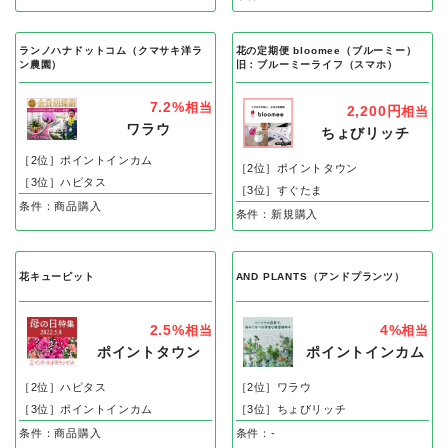
ランノハナドットコム（クマサキ洋ラ
花の定期便 bloomee（ブルーミー）
ン農園）
旧：ブルーミーライフ（スマホ）
7.2%
相当
2,200円
相当
ワラウ
ちょびリッチ
［2位］ポイントインカム
［2位］ポイントタウン
［3位］ハピタス
［3位］すぐたま
条件：商品購入
条件：新規購入
花キューピット
AND PLANTS（アンドプランツ）
2.5%
4%
相当
相当
ポイントタウン
ポイントインカム
［2位］ハピタス
［2位］ワラウ
［3位］ポイントインカム
［3位］ちょびリッチ
条件：商品購入
条件：-