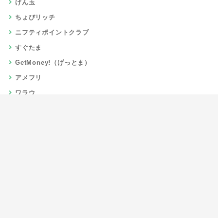
げん玉
ちょびリッチ
ニフティポイントクラブ
すぐたま
GetMoney!（げっとま）
アメフリ
ワラウ
楽天リーベイツ
Gポイント
当サイトについて
運営者情報
お問い合わせ
CSR/SDGs活動