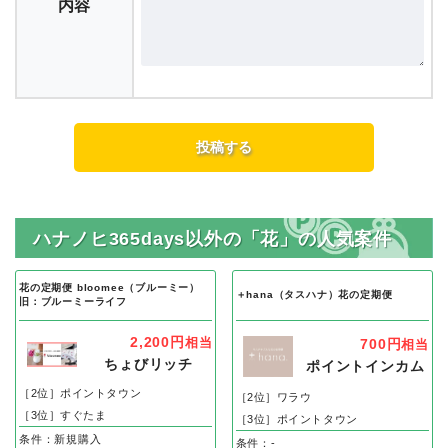
内容
ハナノヒ365days以外の「花」の人気案件
花の定期便 bloomee（ブルーミー）
＋hana（タスハナ）花の定期便
旧：ブルーミーライフ
2,200円
相当
700円
相当
ちょびリッチ
ポイントインカム
［2位］ポイントタウン
［2位］ワラウ
［3位］すぐたま
［3位］ポイントタウン
条件：新規購入
条件：-