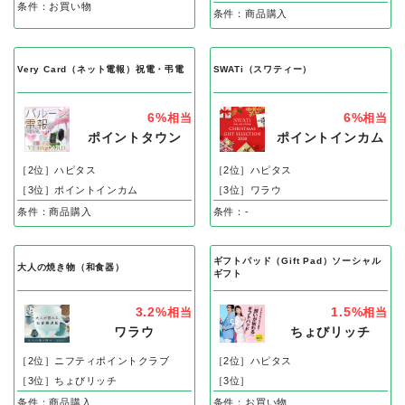
条件：お買い物
条件：商品購入
Very Card（ネット電報）祝電・弔電
SWATi（スワティー）
6%
6%
相当
相当
ポイントタウン
ポイントインカム
［2位］ハピタス
［2位］ハピタス
［3位］ポイントインカム
［3位］ワラウ
条件：商品購入
条件：-
ギフトパッド（Gift Pad）ソーシャル
大人の焼き物（和食器）
ギフト
3.2%
1.5%
相当
相当
ワラウ
ちょびリッチ
［2位］ニフティポイントクラブ
［2位］ハピタス
［3位］ちょびリッチ
［3位］
条件：商品購入
条件：お買い物