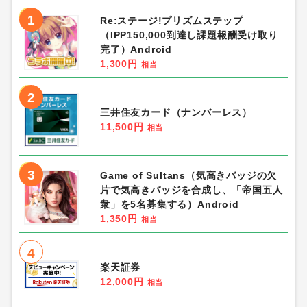
1
Re:ステージ!プリズムステップ
（IPP150,000到達し課題報酬受け取り
完了）Android
1,300円
相当
2
三井住友カード（ナンバーレス）
11,500円
相当
3
Game of Sultans（気高きバッジの欠
片で気高きバッジを合成し、「帝国五人
衆」を5名募集する）Android
1,350円
相当
4
楽天証券
12,000円
相当