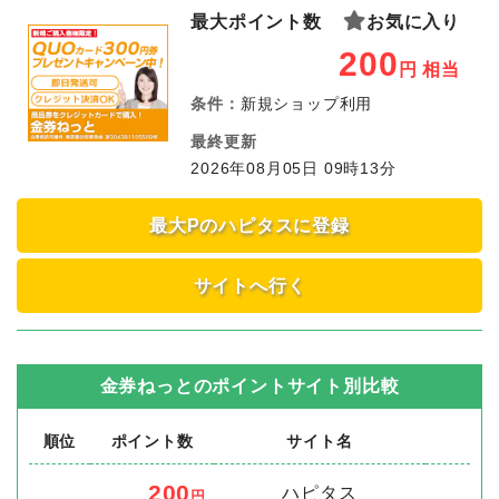
最大ポイント数
お気に入り
200
円
相当
条件：
新規ショップ利用
最終更新
2026年08月05日 09時13分
最大Pのハピタスに登録
サイトへ行く
金券ねっと
のポイントサイト別比較
順位
ポイント数
サイト名
200
ハピタス
円