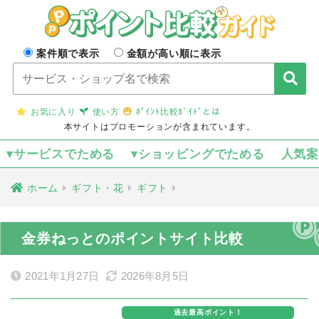
案件順で表示
金額が高い順に表示
お気に入り
使い方
ﾎﾟｲﾝﾄ比較ｶﾞｲﾄﾞとは
本サイトはプロモーションが含まれています。
▾サービスでためる
▾ショッピングでためる
人気
ホーム
ギフト・花
ギフト
金券ねっとのポイントサイト比較
2021年1月27日
2026年8月5日
過去最高ポイント！