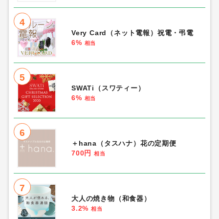
4
Very Card（ネット電報）祝電・弔電
6%
相当
5
SWATi（スワティー）
6%
相当
6
＋hana（タスハナ）花の定期便
700円
相当
7
大人の焼き物（和食器）
3.2%
相当