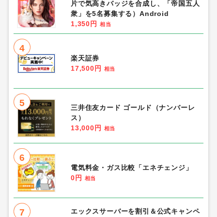
片で気高きバッジを合成し、「帝国五人
衆」を5名募集する）Android
1,350円
相当
4
楽天証券
17,500円
相当
5
三井住友カード ゴールド（ナンバーレ
ス）
13,000円
相当
6
電気料金・ガス比較「エネチェンジ」
0円
相当
7
エックスサーバーを割引＆公式キャンペ