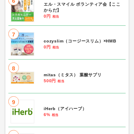
6
エル・スマイル ボランティア会【ここ
からだ】
0円
相当
7
cozyslim（コージースリム）×HMB
0円
相当
8
mitas（ミタス） 葉酸サプリ
500円
相当
9
iHerb（アイハーブ）
6%
相当