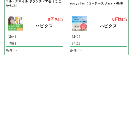
エル・スマイル ボランティア会【ここ
cozyslim（コージースリム）×HMB
からだ】
0円
0円
相当
相当
ハピタス
ハピタス
［2位］
［2位］
［3位］
［3位］
条件：-
条件：-