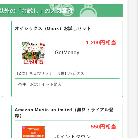
以外の「お試し」の人気案件
オイシックス（Oisix）お試しセット
1,200円
相当
GetMoney
［2位］ちょびリッチ
［3位］ハピタス
条件：お試しセット購入
Amazon Music unlimited（無料トライアル登
録）
550円
相当
ポイントタウン