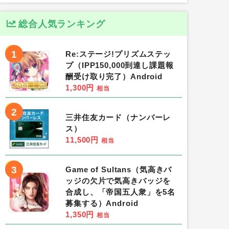
総合人気ランキング
1
Re:ステージ!プリズムステッ
プ（IPP150,000到達し課題報
酬受け取り完了）Android
1,300円
相当
2
三井住友カード（ナンバーレ
ス）
11,500円
相当
3
Game of Sultans（気高きバ
ッジの欠片で気高きバッジを
合成し、「帝国五人衆」を5名
募集する）Android
1,350円
相当