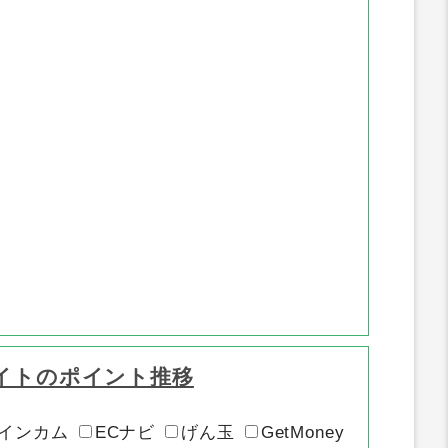
イトのポイント推移
インカム
ECナビ
げん玉
GetMoney