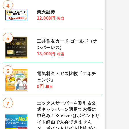
4
楽天証券
12,000円
相当
5
三井住友カード ゴールド（ナ
ンバーレス）
13,000円
相当
6
電気料金・ガス比較「エネチ
ェンジ」
0円
相当
7
エックスサーバーを割引＆公
式キャンペーン適用でお得に
申込み！Xserverはポイントサ
イト経由で入会できません
が、ポイントサイト比較ガイ