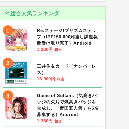
総合人気ランキング
1
Re:ステージ!プリズムステッ
プ（IPP150,000到達し課題報
酬受け取り完了）Android
1,300円
相当
2
三井住友カード（ナンバーレ
ス）
13,000円
相当
3
Game of Sultans（気高きバ
ッジの欠片で気高きバッジを
合成し、「帝国五人衆」を5名
募集する）Android
1,350円
相当