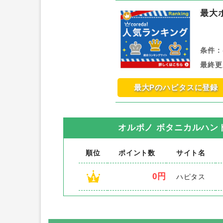
最大
条件：
最終更
最大Pのハピタスに登録
オルポノ ボタニカルハン
順位
ポイント数
サイト名
0円
ハピタス