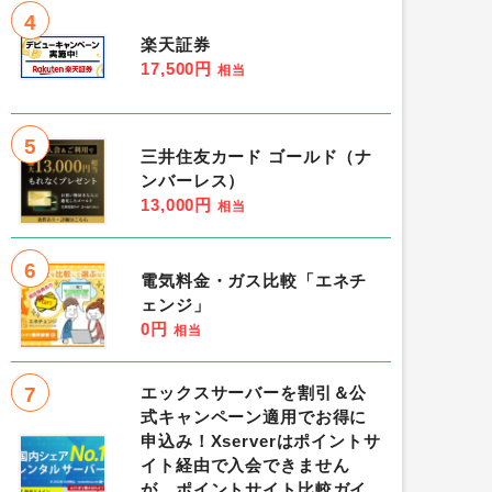
4
楽天証券
17,500円
相当
5
三井住友カード ゴールド（ナ
ンバーレス）
13,000円
相当
6
電気料金・ガス比較「エネチ
ェンジ」
0円
相当
7
エックスサーバーを割引＆公
式キャンペーン適用でお得に
申込み！Xserverはポイントサ
イト経由で入会できません
が、ポイントサイト比較ガイ