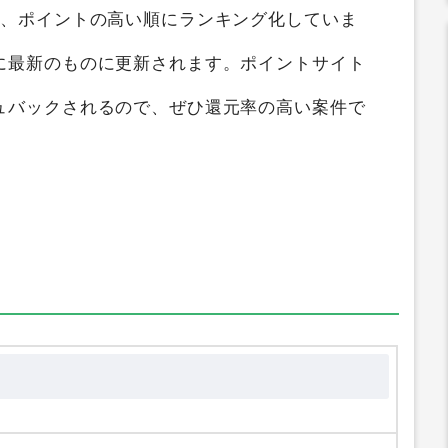
ントサイト比較
すると、
最大0円
のポイントを
ト比較ガイド
では
オルポノ ボタニカルハンドジ
て、ポイントの高い順にランキング化していま
に最新のものに更新されます。ポイントサイト
ュバックされるので、ぜひ還元率の高い案件で