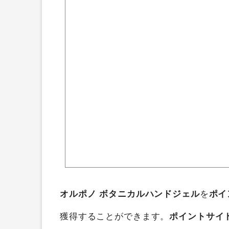
ちょびリッチ
GetMoney
す