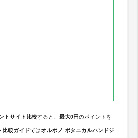
ぐたま
アメフリ
ワラウ