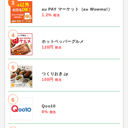
3
au PAY マーケット（au Wowma!）
1.2%
相当
4
ホットペッパーグルメ
120円
相当
5
つくりおき.jp
100円
相当
6
Qoo10
8%
相当