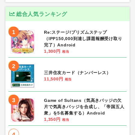
総合人気ランキング
1
Re:ステージ!プリズムステップ
（IPP150,000到達し課題報酬受け取り
完了）Android
1,300円
相当
2
三井住友カード（ナンバーレス）
11,500円
相当
3
Game of Sultans（気高きバッジの欠
片で気高きバッジを合成し、「帝国五人
衆」を5名募集する）Android
1,350円
相当
4