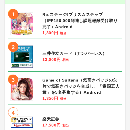
1
Re:ステージ!プリズムステップ
（IPP150,000到達し課題報酬受け取り
完了）Android
1,300円
相当
2
三井住友カード（ナンバーレス）
13,000円
相当
3
Game of Sultans（気高きバッジの欠
片で気高きバッジを合成し、「帝国五人
衆」を5名募集する）Android
1,350円
相当
4
楽天証券
17,500円
相当