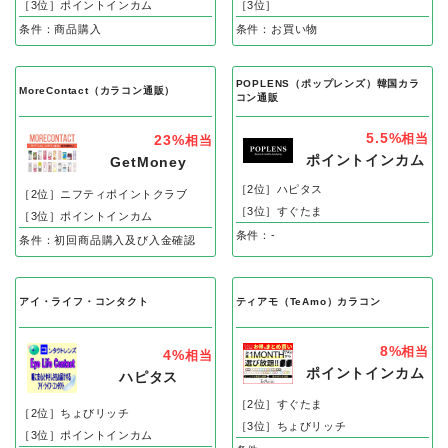
［3位］ポイントインカム
［3位］
条件：商品購入
条件：お買い物
POPLENS（ポップレンズ）韓国カラ
MoreContact（カラコン通販）
コン通販
5.5%
相当
23%
相当
ポイントインカム
GetMoney
［2位］ハピタス
［2位］ニフティポイントクラブ
［3位］すぐたま
［3位］ポイントインカム
条件：-
条件：初回商品購入及び入金確認
アイ・ライフ・コンタクト
ティアモ（TeAmo）カラコン
8%
相当
4%
相当
ポイントインカム
ハピタス
［2位］すぐたま
［2位］ちょびリッチ
［3位］ちょびリッチ
［3位］ポイントインカム