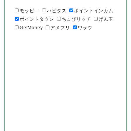
モッピ―
ハピタス
ポイントインカム
ポイントタウン
ちょびリッチ
げん玉
GetMoney
アメフリ
ワラウ