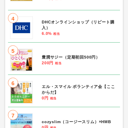
4
DHCオンラインショップ（リピート購
入）
6.0%
相当
5
豊潤サジー（定期初回500円）
200円
相当
6
エル・スマイル ボランティア会【ここ
からだ】
0円
相当
7
cozyslim（コージースリム）×HMB
0円
相当