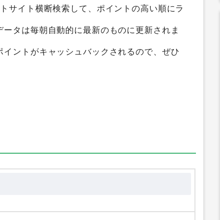
ルメ）
を
ポイントサイト比較
すると、
最大4%
の
イントサイト比較ガイド
では
3大産地うなぎ蒲焼
ントサイト横断検索して、ポイントの高い順にラ
データは毎朝自動的に最新のものに更新されま
ポイントがキャッシュバックされるので、ぜひ