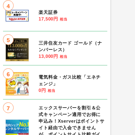
4
楽天証券
17,500円
相当
5
三井住友カード ゴールド（ナ
ンバーレス）
13,000円
相当
6
電気料金・ガス比較「エネチ
ェンジ」
0円
相当
7
エックスサーバーを割引＆公
式キャンペーン適用でお得に
申込み！Xserverはポイントサ
イト経由で入会できません
が、ポイントサイト比較ガイ