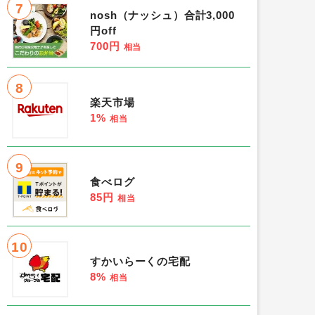
7
nosh（ナッシュ）合計3,000
円off
700円
相当
8
楽天市場
1%
相当
9
食べログ
85円
相当
10
すかいらーくの宅配
8%
相当