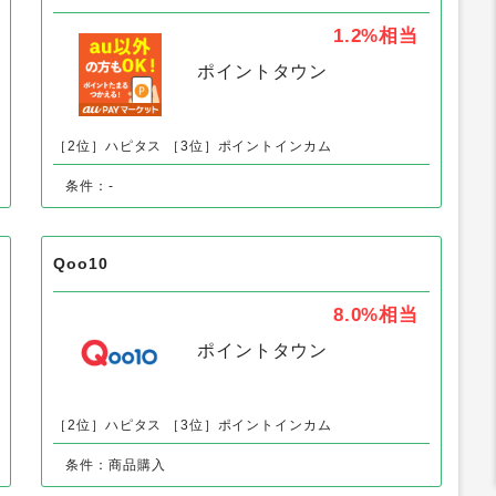
グルメ）以外の「食品・グルメ」の人気案件
au PAY マーケット（au Wowma!）
1.2%
相当
ポイントタウン
［2位］ハピタス
［3位］ポイントインカム
条件：-
Qoo10
8.0%
相当
ポイントタウン