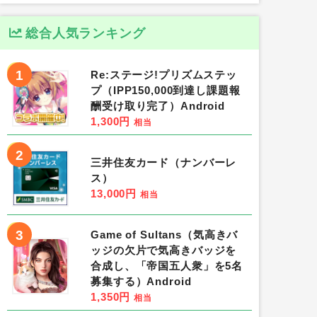
総合人気ランキング
1
Re:ステージ!プリズムステッ
プ（IPP150,000到達し課題報
酬受け取り完了）Android
1,300円
相当
2
三井住友カード（ナンバーレ
ス）
13,000円
相当
3
Game of Sultans（気高きバ
ッジの欠片で気高きバッジを
合成し、「帝国五人衆」を5名
募集する）Android
1,350円
相当