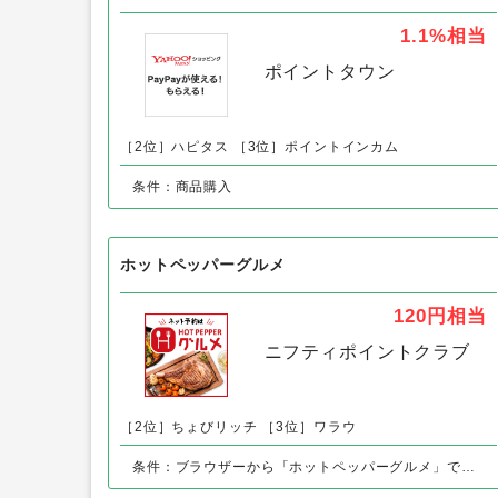
3大産地うなぎ蒲焼（みんなのお祝い
Yahoo!ショッピング
1.1%
相当
ポイントタウン
［2位］ハピタス
［3位］ポイントインカム
条件：商品購入
ホットペッパーグルメ
120円
相当
ニフティポイントクラブ