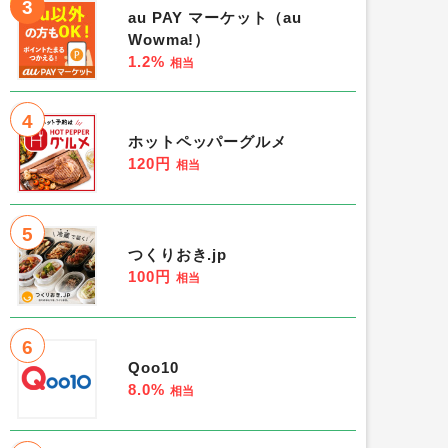
3
au PAY マーケット（au
Wowma!）
1.2%
相当
4
ホットペッパーグルメ
120円
相当
5
つくりおき.jp
100円
相当
6
Qoo10
8.0%
相当