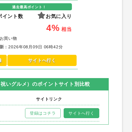
過去最高ポイント！
ポイント数
お気に入り
4%
相当
お買い物
新
：
2026年08月09日 06時42分
録
サイトへ行く
お祝いグルメ）
のポイントサイト別比較
サイトリンク