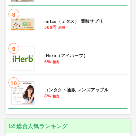
3
mamaru（ママル）
500円
相当
4
DHCオンラインショップ（リピート購
入）
6.0%
相当
5
豊潤サジー（定期初回500円）
200円
相当
6
エル・スマイル ボランティア会【ここ
からだ】
250円
相当