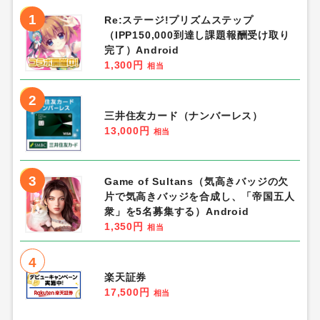
7
cozyslim（コージースリム）×HMB
0円
相当
8
mitas（ミタス） 葉酸サプリ
500円
相当
9
iHerb（アイハーブ）
6%
相当
10
コンタクト通販 レンズアップル
8%
相当