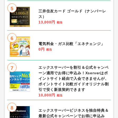
総合人気ランキング
1
Re:ステージ!プリズムステップ
（IPP150,000到達し課題報酬受け取り
完了）Android
1,300円
相当
2
三井住友カード（ナンバーレス）
13,000円
相当
3
Game of Sultans（気高きバッジの欠
片で気高きバッジを合成し、「帝国五人
衆」を5名募集する）Android
1,350円
相当