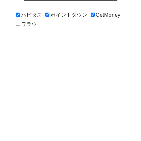
各ポイントサイトのポイント推移
ハピタス
ポイントタウン
GetMoney
ワラウ