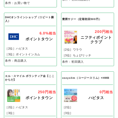
500円
相当
23,328円
相当
ハピタス
ポイントタウン
［2位］ポイントインカム
［2位］ハピタス
［3位］ワラウ
［3位］
条件：初回商品購入
条件：お買い物で
DHCオンラインショップ（リピート購
豊潤サジー（定期初回500円）
入）
200円
相当
6.0%
相当
ニフティポイント
ポイントタウン
クラブ
［2位］ハピタス
［2位］ワラウ
［3位］ポイントインカム
［3位］ちょびリッチ
条件：商品購入
条件：初回購入
エル・スマイル ボランティア会【ここ
cozyslim（コージースリム）×HMB
からだ】