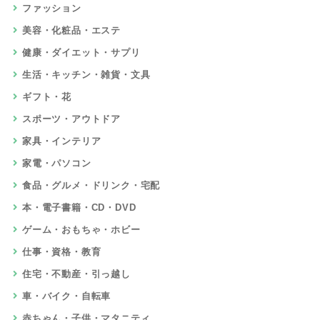
引で安く新規契約できます
10,000円
相当
8
エックスサーバービジネスを独自特典＆
最新公式キャンペーンでお得に申込み
無料で一ヵ月期間延長
相当
9
FOLIO ROBO PRO
5,000円
相当
10
au PAY カード
3,000円
相当