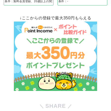
250円
0円
相当
相当
ポイントタウン
ハピタス
［2位］ハピタス
［2位］
［3位］
［3位］
条件：無料会員登録、20歳以上の関東在住の方のみ無料会員登録後、ハガキ到着
条件：-