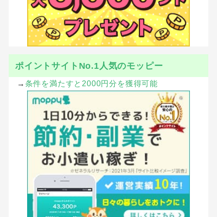
SHARE
ツイート
シェア
はてブ
LINE
Pocket
CATEGORY :
健康・ダイエット・サプリ
健康食品・サプリ
ECナビ×比較ガイド特別キャンペーン
↓ここから登録で200円多くゲット！