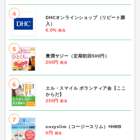
「健康・ダイエット・サプリ」人気ランキ
ング
1
ミナルギンDX（大正製薬）まとめ売り
23,328円
相当
2
リリムット
6,000円
相当