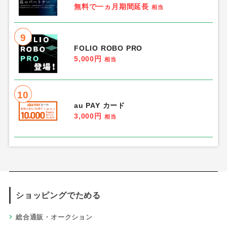
4
楽天証券
17,500円
相当
5
三井住友カード ゴールド（ナンバーレ
ス）
13,000円
相当
6
電気料金・ガス比較「エネチェンジ」
0円
相当
7
エックスサーバーを割引＆公式キャンペ
ーン適用でお得に申込み！Xserverはポ
イントサイト経由で入会できませんが、
ポイントサイト比較ガイドオリジナル割