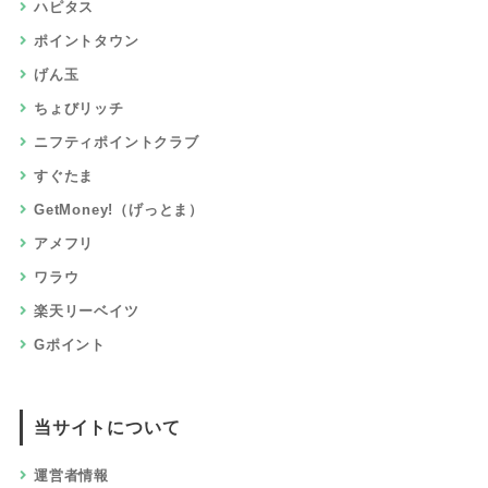
お試し・入会・購入
来店・面談・セミナー
クレジット・キャッシング
旅行・ホテル・航空券・レンタカー
チケット・買取・クーポン
音楽・動画・映画・アニメ
通信・回線・格安SIM
銀行・証券・保険・口座開設
ポイント比較ガイドとは？
使い方ガイド
マルマルブログ
比較しているポイントサイト