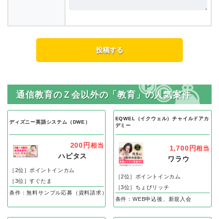
通信教育のＺ会以外の「教育」の人気案件
EQWEL（イクウェル）チャイルドアカ
ディズニー英語システム（DWE）
デミー
200円
相当
1,700円
相当
ハピタス
ワラウ
［2位］ポイントインカム
［2位］ポイントインカム
［3位］すぐたま
［3位］ちょびリッチ
条件：無料サンプル応募（資料請求）
条件：WEB申込後、新規入会