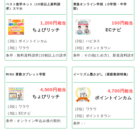
ベスト進学ネット（10校以上資料請
東進オンライン学校（小学部・中学
求）スマホ
部）
1,200円
100円
相当
相当
ちょびリッチ
ECナビ
［2位］ポイントインカム
［2位］ハピタス
［3位］ワラウ
［3位］ポイントタウン
条件：無料資料請求(10校以上の請求)
条件：その他(ため方)、新規資料請求完
RISU 算数タブレット学習
イーリズム塾さがし（家庭教師特集）
4,500円
相当
4,700円
相当
ちょびリッチ
ポイントインカム
［2位］ワラウ
［2位］ワラウ
［3位］ECナビ
［3位］ポイントタウン
条件：オンライン申込み後の契約
条件：-