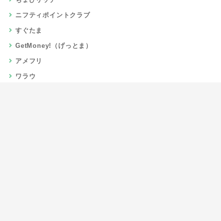
ニフティポイントクラブ
すぐたま
GetMoney!（げっとま）
アメフリ
ワラウ
楽天リーベイツ
Gポイント
当サイトについて
運営者情報
お問い合わせ
CSR/SDGs活動
よくある質問