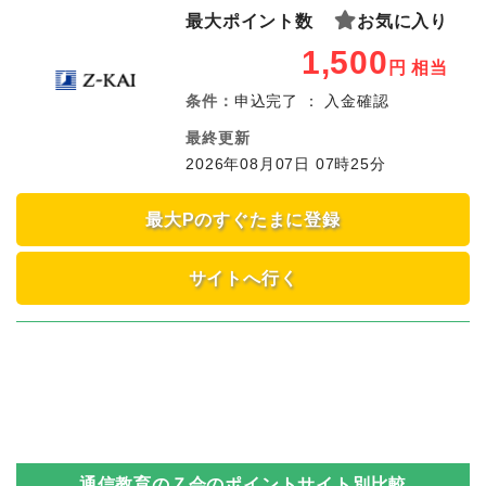
最大ポイント数
お気に入り
1,500
円
相当
条件：
申込完了 ： 入金確認
最終更新
2026年08月07日 07時25分
最大Pのすぐたまに登録
サイトへ行く
通信教育のＺ会
のポイントサイト別比較