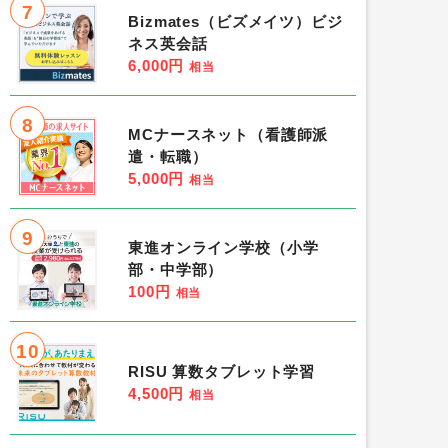
7
Bizmates（ビズメイツ）ビジ
ネス英会話
6,000円
相当
8
MCナースネット（看護師派
遣・転職）
5,000円
相当
9
東進オンライン学校（小学
部・中学部）
100円
相当
10
RISU 算数タブレット学習
4,500円
相当