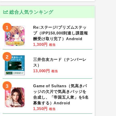
総合人気ランキング
1
Re:ステージ!プリズムステッ
プ（IPP150,000到達し課題報
酬受け取り完了）Android
1,300円
相当
2
三井住友カード（ナンバーレ
ス）
13,000円
相当
3
Game of Sultans（気高きバ
ッジの欠片で気高きバッジを
合成し、「帝国五人衆」を5名
募集する）Android
1,350円
相当