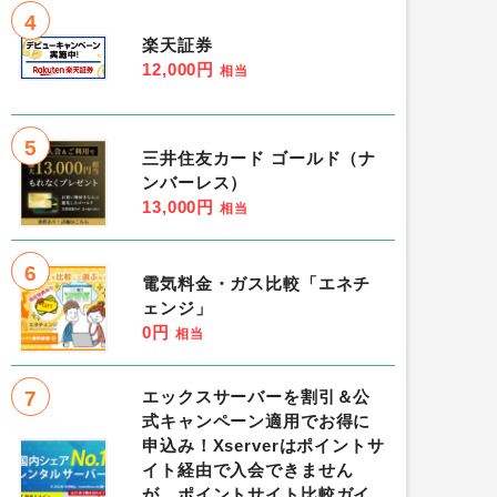
4
楽天証券
12,000円
相当
5
三井住友カード ゴールド（ナ
ンバーレス）
13,000円
相当
6
電気料金・ガス比較「エネチ
ェンジ」
0円
相当
7
エックスサーバーを割引＆公
式キャンペーン適用でお得に
申込み！Xserverはポイントサ
イト経由で入会できません
が、ポイントサイト比較ガイ