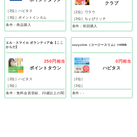
クラブ
［2位］ハピタス
［2位］ワラウ
［3位］ポイントインカム
［3位］ちょびリッチ
条件：商品購入
条件：初回購入
エル・スマイル ボランティア会【ここ
cozyslim（コージースリム）×HMB
からだ】
250円
0円
相当
相当
ポイントタウン
ハピタス
［2位］ハピタス
［2位］
［3位］
［3位］
条件：無料会員登録、20歳以上の関東在住の方のみ無料会員登録後、ハガキ到着
条件：-