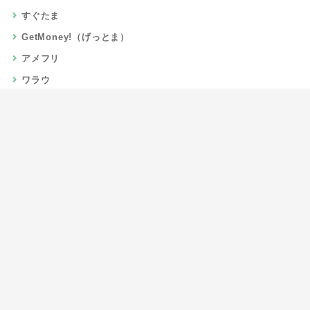
すぐたま
GetMoney!（げっとま）
アメフリ
ワラウ
楽天リーベイツ
Gポイント
当サイトについて
運営者情報
お問い合わせ
CSR/SDGs活動
よくある質問
利用規約