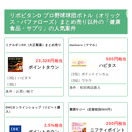
リポビタンD プロ野球球団ボトル（オリック
ス・バファローズ）まとめ売り以外の「健康
食品・サプリ」の人気案件
ミナルギンDX（大正製薬）まとめ売り
mamaru（ママル）
500円
相当
23,328円
相当
ハピタス
ポイントタウン
［2位］ポイントインカム
［2位］ハピタス
［3位］ワラウ
［3位］
条件：初回商品購入
条件：お買い物で
DHCオンラインショップ（リピート購
豊潤サジー（定期初回500円）
入）
200円
相当
2.5%
相当
ニフティポイント
ポイントタウン