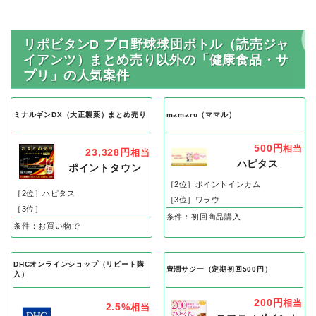
リポビタンD プロ野球球団ボトル（読売ジャ
イアンツ）まとめ売り以外の「健康食品・サ
プリ」の人気案件
ミナルギンDX（大正製薬）まとめ売り
mamaru（ママル）
500円
相当
23,328円
相当
ハピタス
ポイントタウン
［2位］ポイントインカム
［2位］ハピタス
［3位］ワラウ
［3位］
条件：初回商品購入
条件：お買い物で
DHCオンラインショップ（リピート購
豊潤サジー（定期初回500円）
入）
200円
相当
2.5%
相当