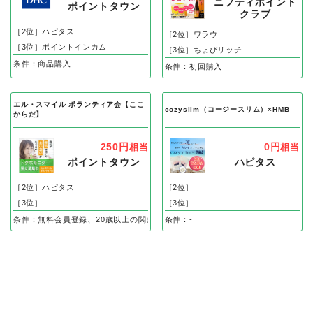
ニフティポイント
ポイントタウン
クラブ
［2位］ハピタス
［2位］ワラウ
［3位］ポイントインカム
［3位］ちょびリッチ
条件：商品購入
条件：初回購入
エル・スマイル ボランティア会【ここ
cozyslim（コージースリム）×HMB
からだ】
250円
0円
相当
相当
ポイントタウン
ハピタス
［2位］ハピタス
［2位］
［3位］
［3位］
条件：無料会員登録、20歳以上の関東在住の方のみ無料会員登録後、ハガキ到着
条件：-