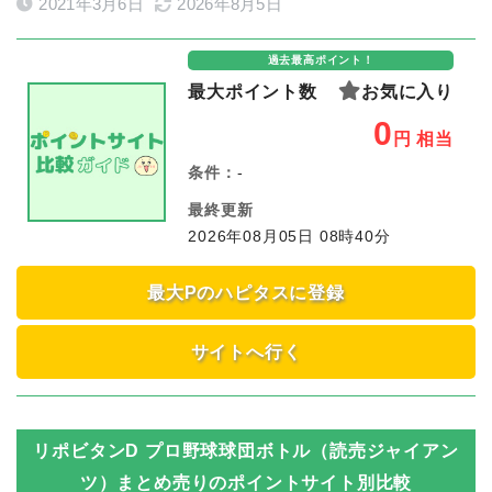
2021年3月6日
2026年8月5日
過去最高ポイント！
最大ポイント数
お気に入り
0
円
相当
条件：
-
最終更新
2026年08月05日 08時40分
最大Pのハピタスに登録
サイトへ行く
リポビタンD プロ野球球団ボトル（読売ジャイアン
ツ）まとめ売り
のポイントサイト別比較