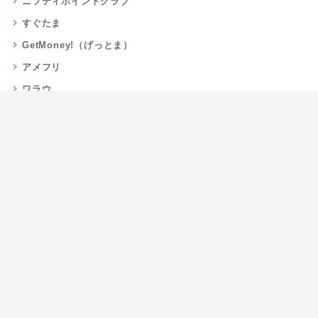
ニフティポイントクラブ
すぐたま
GetMoney!（げっとま）
アメフリ
ワラウ
楽天リーベイツ
Gポイント
当サイトについて
運営者情報
お問い合わせ
CSR/SDGs活動
よくある質問
利用規約