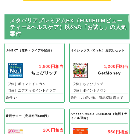
メタバリアプレミアムEX（FUJIFILMビュー
ティー&ヘルスケア）以外の「お試し」の人気
案件
U-NEXT（無料トライアル登録）
オイシックス（Oisix）お試しセット
1,800円
1,200円
相当
相当
ちょびリッチ
GetMoney
［2位］ポイントインカム
［2位］ちょびリッチ
［3位］ニフティポイントクラブ
［3位］ポイントタウン
条件：-
条件：お買い物、商品初回購入で
Amazon Music unlimited（無料トラ
豊潤サジー（定期初回500円）
イアル登録）
200円
相当
550円
相当