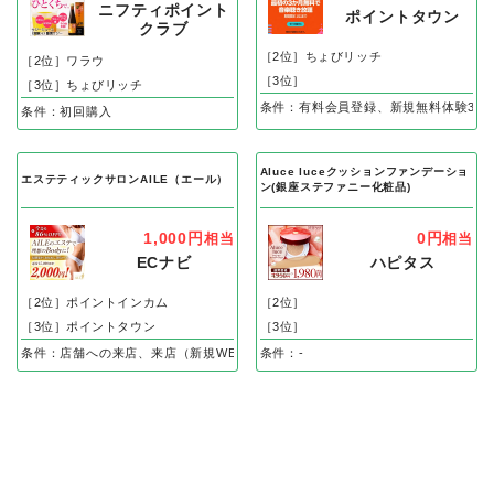
ニフティポイント
ポイントタウン
クラブ
［2位］ちょびリッチ
［2位］ワラウ
［3位］
［3位］ちょびリッチ
条件：有料会員登録、新規無料体験3カ
条件：初回購入
Aluce luceクッションファンデーショ
エステティックサロンAILE（エール）
ン(銀座ステファニー化粧品)
1,000円
0円
相当
相当
ECナビ
ハピタス
［2位］ポイントインカム
［2位］
［3位］ポイントタウン
［3位］
条件：店舗への来店、来店（新規WEB申し込み後、体験完了）で
条件：-