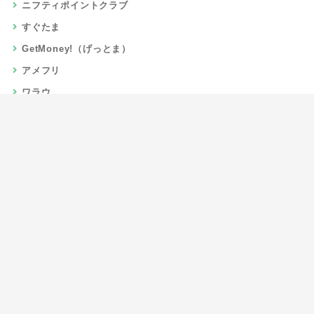
ニフティポイントクラブ
すぐたま
GetMoney!（げっとま）
アメフリ
ワラウ
楽天リーベイツ
Gポイント
当サイトについて
運営者情報
お問い合わせ
CSR/SDGs活動
よくある質問
利用規約