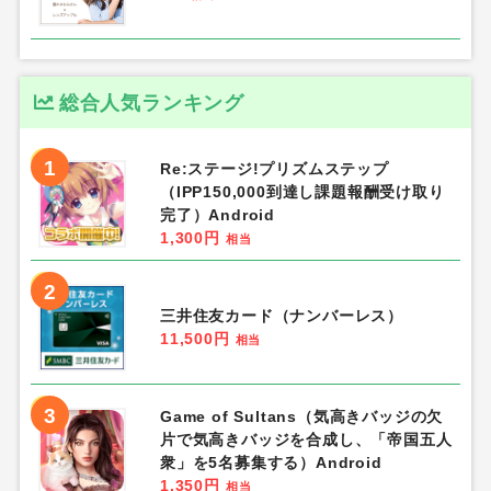
総合人気ランキング
1
Re:ステージ!プリズムステップ
（IPP150,000到達し課題報酬受け取り
完了）Android
1,300円
相当
2
三井住友カード（ナンバーレス）
11,500円
相当
3
Game of Sultans（気高きバッジの欠
片で気高きバッジを合成し、「帝国五人
衆」を5名募集する）Android
1,350円
相当