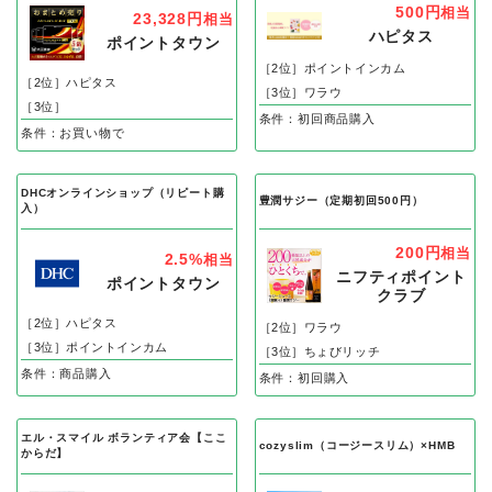
500円
相当
23,328円
相当
ハピタス
ポイントタウン
［2位］ポイントインカム
［2位］ハピタス
［3位］ワラウ
［3位］
条件：初回商品購入
条件：お買い物で
DHCオンラインショップ（リピート購
豊潤サジー（定期初回500円）
入）
200円
相当
2.5%
相当
ニフティポイント
ポイントタウン
クラブ
［2位］ハピタス
［2位］ワラウ
［3位］ポイントインカム
［3位］ちょびリッチ
条件：商品購入
条件：初回購入
エル・スマイル ボランティア会【ここ
cozyslim（コージースリム）×HMB
からだ】