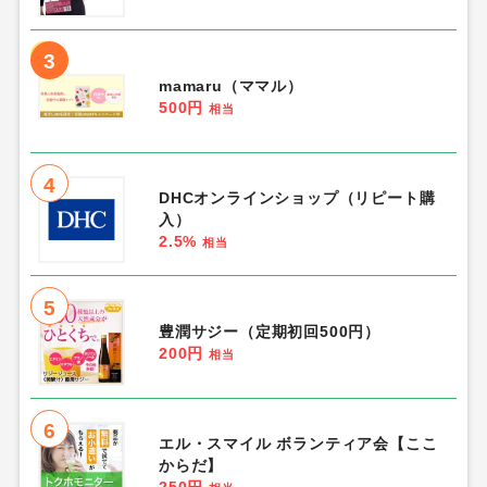
3
mamaru（ママル）
500円
相当
4
DHCオンラインショップ（リピート購
入）
2.5%
相当
5
豊潤サジー（定期初回500円）
200円
相当
6
エル・スマイル ボランティア会【ここ
からだ】
250円