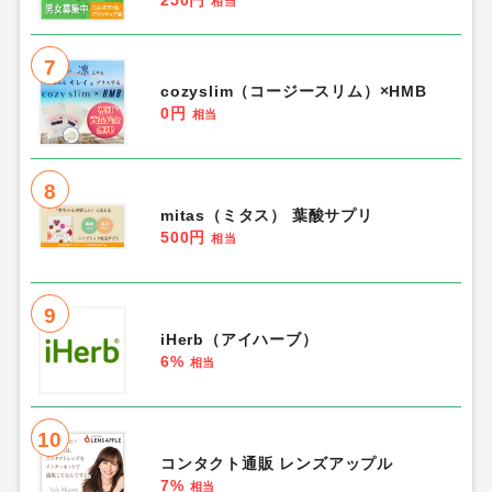
相当
7
cozyslim（コージースリム）×HMB
0円
相当
8
mitas（ミタス） 葉酸サプリ
500円
相当
9
iHerb（アイハーブ）
6%
相当
10
コンタクト通販 レンズアップル
7%
相当