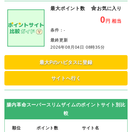
最大ポイント数
お気に入り
0
円
相当
条件：
-
最終更新
2026年08月04日 08時35分
最大Pのハピタスに登録
サイトへ行く
腸内革命スーパースリムザイム
のポイントサイト別比
較
順位
ポイント数
サイト名