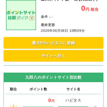
0
円
相当
条件：
-
最終更新
2026年08月08日 10時09分
最大Pのハピタスに登録
サイトへ行く
九郎八
のポイントサイト別比較
順位
ポイント数
サイト名
0
ハピタス
円
＞