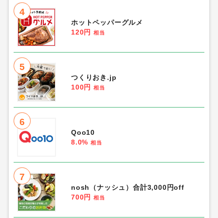
4
ホットペッパーグルメ
120円
相当
5
つくりおき.jp
100円
相当
6
Qoo10
8.0%
相当
7
nosh（ナッシュ）合計3,000円off
700円
相当