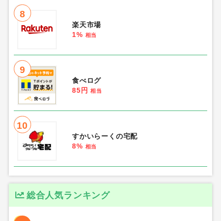
8
楽天市場
1%
相当
9
食べログ
85円
相当
10
すかいらーくの宅配
8%
相当
総合人気ランキング