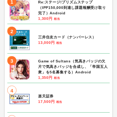
1
Re:ステージ!プリズムステップ
（IPP150,000到達し課題報酬受け取り
完了）Android
1,300円
相当
2
三井住友カード（ナンバーレス）
13,000円
相当
3
Game of Sultans（気高きバッジの欠
片で気高きバッジを合成し、「帝国五人
衆」を5名募集する）Android
1,350円
相当
4
楽天証券
17,500円
相当