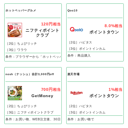
ホットペッパーグルメ
Qoo10
120円
相当
8.0%
相当
ニフティポイント
ポイントタウン
クラブ
［2位］ハピタス
［2位］ちょびリッチ
［3位］ポイントインカム
［3位］ワラウ
条件：商品購入
条件：ブラウザーから「ホットペッパーグルメ」でリクエスト予約、即予約後の
nosh（ナッシュ）合計3,000円off
楽天市場
700円
1%
相当
相当
GetMoney
ポイントタウン
［2位］ちょびリッチ
［2位］ハピタス
［3位］ニフティポイントクラブ
［3位］ポイントインカム
条件：お買い物、WEB注文後、30日以内の入金確認で
条件：お買い物で