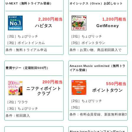
U-NEXT（無料トライアル登録）
オイシックス（Oisix）お試しセット
2,200円
1,200円
相当
相当
ハピタス
GetMoney
［2位］ちょびリッチ
［2位］ちょびリッチ
［3位］ポイントインカム
［3位］ポイントタウン
条件：無料トライアル申込
条件：お買い物、商品初回購入で
Amazon Music unlimited（無料トラ
豊潤サジー（定期初回500円）
イアル登録）
200円
相当
550円
相当
ニフティポイント
ポイントタウン
クラブ
［2位］ちょびリッチ
［2位］ワラウ
［3位］
［3位］ちょびリッチ
条件：有料会員登録、新規無料体験3カ
条件：初回購入
Aluce luceクッションファンデーショ