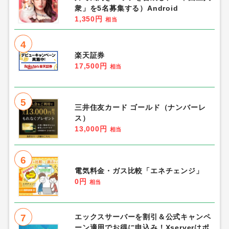
衆」を5名募集する）Android
1,350円
相当
4
楽天証券
17,500円
相当
5
三井住友カード ゴールド（ナンバーレ
ス）
13,000円
相当
6
電気料金・ガス比較「エネチェンジ」
0円
相当
7
エックスサーバーを割引＆公式キャンペ
ーン適用でお得に申込み！Xserverはポ