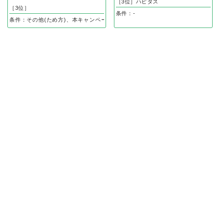
［3位］ハピタス
［3位］
条件：-
条件：その他(ため方)、本キャンペーンページ内の対象セミナーと個別相談への