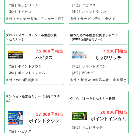
［2位］ちょびリッチ
［2位］ハピタス
［3位］すぐたま
［3位］ポイントタウン
条件：セミナー参加＋アンケート回答
条件：サービス予約・申込で
プロパティエージェント不動産投資
勝つための不動産投資ドットコム
（セミナー）
（WEB面談/セミナー）
75,000円
7,500円
相当
相当
ハピタス
ちょびリッチ
［2位］ポイントタウン
［2位］ポイントタウン
［3位］ポイントインカム
［3位］ECナビ
条件：WEB面談参加
条件：新規WEB申込み後、企業様との
マンション経営セミナー（日商エステ
Oh!Ya（オーヤ）セミナー参加
ム）
20,000円
相当
17,000円
相当
ポイントインカム
ポイントタウン
［2位］ちょびリッチ
［2位］ハピタス