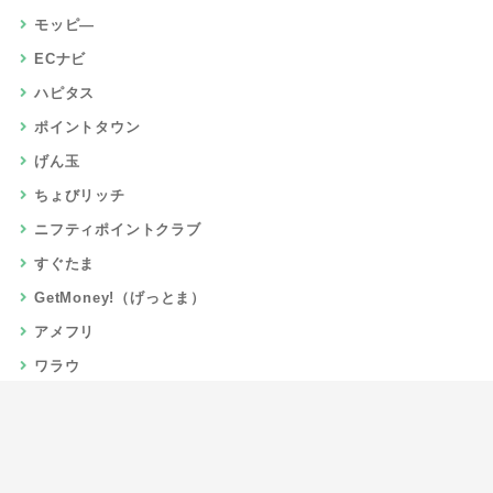
モッピ―
ECナビ
ハピタス
ポイントタウン
げん玉
ちょびリッチ
ニフティポイントクラブ
すぐたま
GetMoney!（げっとま）
アメフリ
ワラウ
楽天リーベイツ
Gポイント