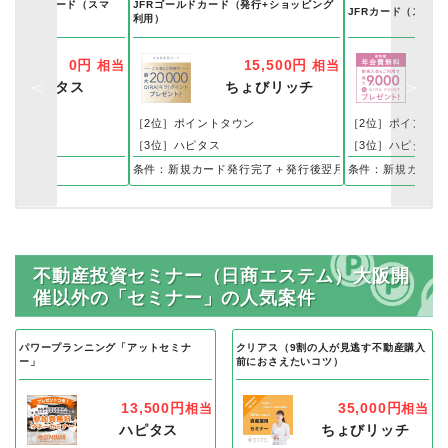
イフマスターカード（スマ
JFRゴールドカード（発行+ショッピング
JFRカード（スマホ
利用）
0円
15,500円
相当
相当
ハピタス
ちょびリッチ
［2位］ポイントタウン
［2位］ポイントタ
［3位］ハピタス
［3位］ハピタス
座へ初回10万円以上の入金、かつ、3万通貨単位以上のお取引完了で
条件：新規カード発行完了＋発行後翌月末までに1回以上の
条件：新規カード
不動産投資セミナー（日商エステム）大阪開
催以外の「セミナー」の人気案件
パワープランニング「アットセミナ
クリアス（9割の人が見逃す不動産購入
ー」
前におさえたいコツ）
13,500円
35,000円
相当
相当
ハピタス
ちょびリッチ