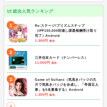
総合人気ランキング
1
Re:ステージ!プリズムステップ
（IPP150,000到達し課題報酬受け取り
完了）Android
1,300円
相当
2
三井住友カード（ナンバーレス）
11,500円
相当
3
Game of Sultans（気高きバッジの欠
片で気高きバッジを合成し、「帝国五人
衆」を5名募集する）Android
1,350円
相当
4