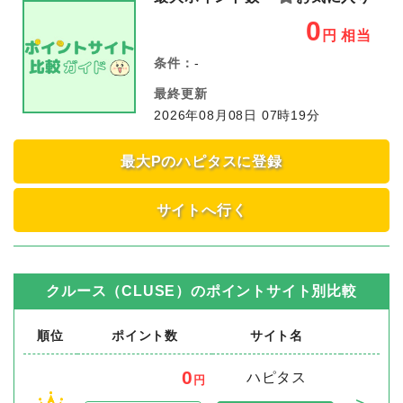
0
円
相当
条件：
-
最終更新
2026年08月08日 07時19分
最大Pのハピタスに登録
サイトへ行く
クルース（CLUSE）
のポイントサイト別比較
順位
ポイント数
サイト名
0
ハピタス
円
＞