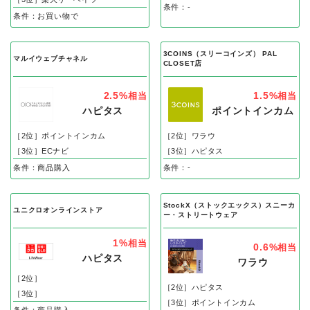
条件：-
条件：お買い物で
3COINS（スリーコインズ） PAL
マルイウェブチャネル
CLOSET店
2.5%
1.5%
相当
相当
ハピタス
ポイントインカム
［2位］ポイントインカム
［2位］ワラウ
［3位］ECナビ
［3位］ハピタス
条件：商品購入
条件：-
StockX（ストックエックス）スニーカ
ユニクロオンラインストア
ー・ストリートウェア
1%
相当
0.6%
相当
ハピタス
ワラウ
［2位］
［2位］ハピタス
［3位］
［3位］ポイントインカム
条件：商品購入