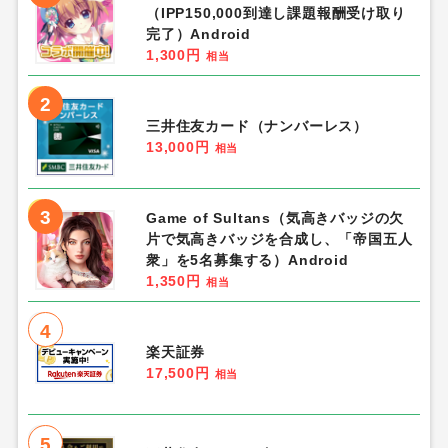
（IPP150,000到達し課題報酬受け取り
完了）Android
1,300円
相当
2
三井住友カード（ナンバーレス）
13,000円
相当
3
Game of Sultans（気高きバッジの欠
片で気高きバッジを合成し、「帝国五人
衆」を5名募集する）Android
1,350円
相当
4
楽天証券
17,500円
相当
5