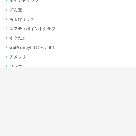
ポイントタウン
げん玉
ちょびリッチ
ニフティポイントクラブ
すぐたま
GetMoney!（げっとま）
アメフリ
ワラウ
楽天リーベイツ
Gポイント
当サイトについて
運営者情報
お問い合わせ