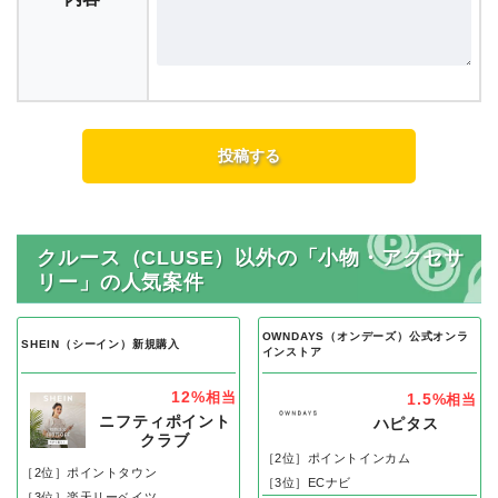
クルース（CLUSE）以外の「小物・アクセサ
リー」の人気案件
OWNDAYS（オンデーズ）公式オンラ
SHEIN（シーイン）新規購入
インストア
12%
相当
1.5%
相当
ニフティポイント
ハピタス
クラブ
［2位］ポイントインカム
［2位］ポイントタウン
［3位］ECナビ
［3位］楽天リーベイツ