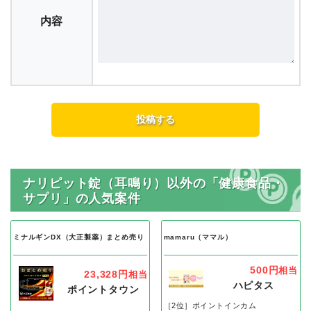
内容
ナリピット錠（耳鳴り）以外の「健康食品・
サプリ」の人気案件
ミナルギンDX（大正製薬）まとめ売り
mamaru（ママル）
500円
相当
23,328円
相当
ハピタス
ポイントタウン
［2位］ポイントインカム