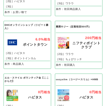
［2位］ハピタス
［3位］ワラウ
［3位］
条件：初回商品購入
条件：お買い物で
DHCオンラインショップ（リピート購
豊潤サジー（定期初回500円）
入）
200円
相当
6.0%
相当
ニフティポイント
ポイントタウン
クラブ
［2位］ハピタス
［2位］ワラウ
［3位］ポイントインカム
［3位］ちょびリッチ
条件：商品購入
条件：初回購入
エル・スマイル ボランティア会【ここ
cozyslim（コージースリム）×HMB
からだ】
0円
0円
相当
相当
ハピタス
ハピタス
［2位］
［2位］