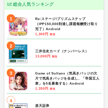
総合人気ランキング
1
Re:ステージ!プリズムステップ
（IPP150,000到達し課題報酬受け取り
完了）Android
1,300円
相当
2
三井住友カード（ナンバーレス）
13,000円
相当
3
Game of Sultans（気高きバッジの欠
片で気高きバッジを合成し、「帝国五人
衆」を5名募集する）Android
1,350円
相当
4
楽天証券