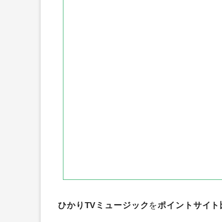
ちょびリッチ
げん玉
ニフテ
アメフリ