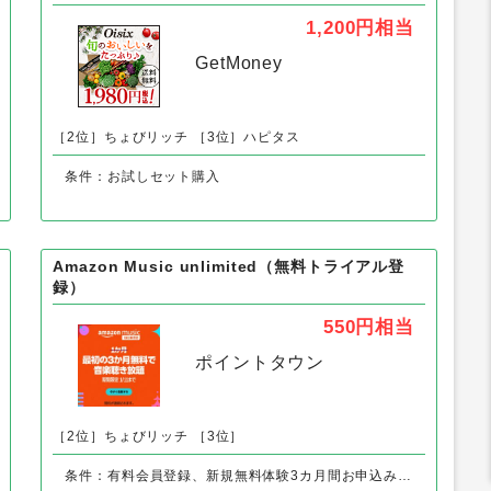
」の人気案件
オイシックス（Oisix）お試しセット
1,200円
相当
GetMoney
［2位］ちょびリッチ
［3位］ハピタス
条件：お試しセット購入
Amazon Music unlimited（無料トライアル登
録）
550円
相当
ポイントタウン