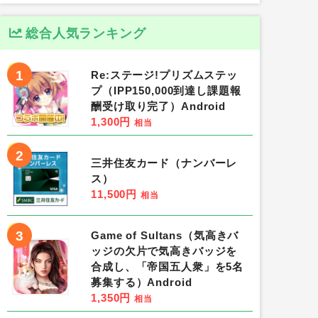
総合人気ランキング
1
Re:ステージ!プリズムステッ
プ（IPP150,000到達し課題報
酬受け取り完了）Android
1,300円
相当
2
三井住友カード（ナンバーレ
ス）
11,500円
相当
3
Game of Sultans（気高きバ
ッジの欠片で気高きバッジを
合成し、「帝国五人衆」を5名
募集する）Android
1,350円
相当