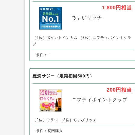
ひかりTVミュージック以外の「お試し
U-NEXT（無料トライアル登録）
1,800円
相当
ちょびリッチ
［2位］ポイントインカム
［3位］ニフティポイントクラ
ブ
条件：-
豊潤サジー（定期初回500円）
200円
相当
ニフティポイントクラブ