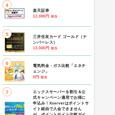
4
楽天証券
12,000円
相当
5
三井住友カード ゴールド（ナ
ンバーレス）
13,000円
相当
6
電気料金・ガス比較「エネチ
ェンジ」
0円
相当
7
エックスサーバーを割引＆公
式キャンペーン適用でお得に
申込み！Xserverはポイントサ
イト経由で入会できません
が、ポイントサイト比較ガイ