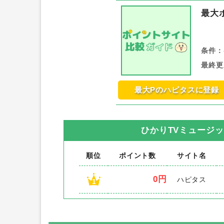
最大
条件：
最終更
最大Pのハピタスに登録
ひかりTVミュージ
順位
ポイント数
サイト名
0円
ハピタス
1