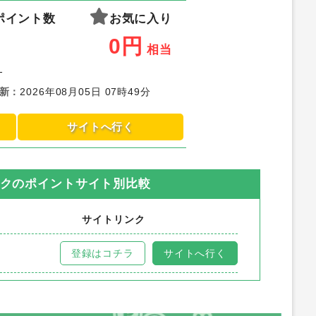
ポイント数
お気に入り
0
円
相当
-
新
：
2026年08月05日 07時49分
サイトへ行く
ック
のポイントサイト別比較
サイトリンク
登録はコチラ
サイトへ行く