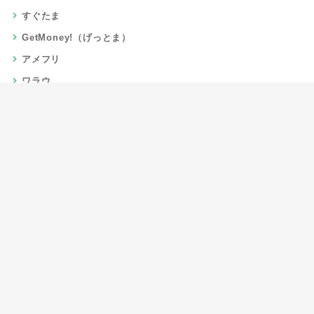
すぐたま
GetMoney!（げっとま）
アメフリ
ワラウ
楽天リーベイツ
Gポイント
当サイトについて
運営者情報
お問い合わせ
CSR/SDGs活動
よくある質問
利用規約