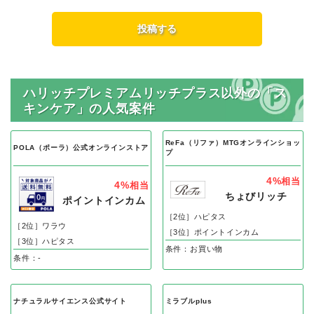
ハリッチプレミアムリッチプラス以外の「ス
キンケア」の人気案件
ReFa（リファ）MTGオンラインショッ
POLA（ポーラ）公式オンラインストア
プ
4%
相当
4%
相当
ちょびリッチ
ポイントインカム
［2位］ハピタス
［2位］ワラウ
［3位］ポイントインカム
［3位］ハピタス
条件：お買い物
条件：-
ナチュラルサイエンス公式サイト
ミラブルplus