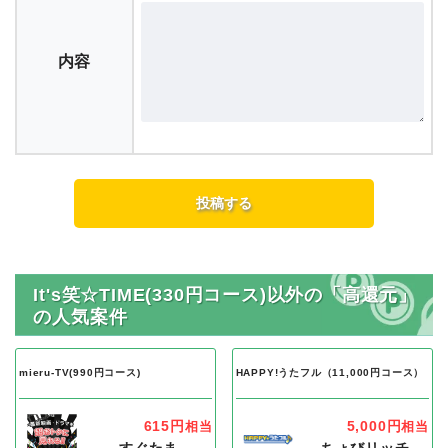
内容
It's笑☆TIME(330円コース)以外の「高還元」
の人気案件
mieru-TV(990円コース)
HAPPY!うたフル（11,000円コース）
615円
5,000円
相当
相当