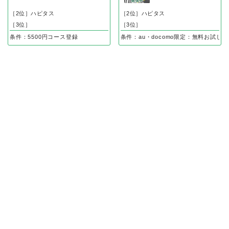
［2位］ハピタス
［2位］ハピタス
［3位］
［3位］
条件：5500円コース登録
条件：au・docomo限定：無料お試し