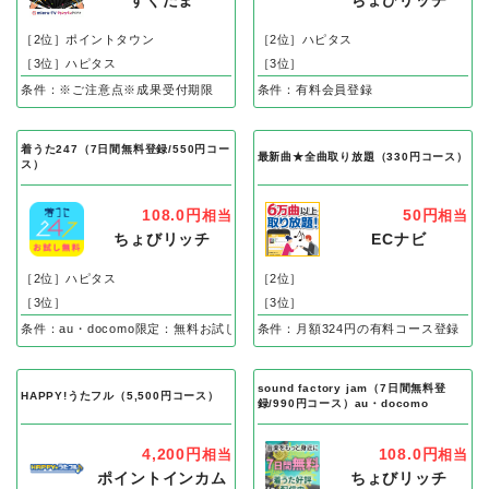
すぐたま
ちょびリッチ
［2位］ポイントタウン
［2位］ハピタス
［3位］ハピタス
［3位］
条件：※ご注意点※成果受付期限 ：広告クリックから30日以内成果調査受付期
条件：有料会員登録
着うた247（7日間無料登録/550円コー
最新曲★全曲取り放題（330円コース）
ス）
108.0円
50円
相当
相当
ちょびリッチ
ECナビ
［2位］ハピタス
［2位］
［3位］
［3位］
条件：au・docomo限定：無料お試し登録(無料お試し登録)
条件：月額324円の有料コース登録
sound factory jam（7日間無料登
HAPPY!うたフル（5,500円コース）
録/990円コース）au・docomo
4,200円
108.0円
相当
相当
ポイントインカム
ちょびリッチ