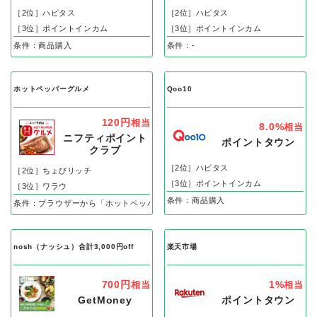
［2位］ハピタス
［2位］ハピタス
［3位］ポイントインカム
［3位］ポイントインカム
条件：商品購入
条件：-
ホットペッパーグルメ
Qoo10
120円
相当
8.0%
相当
ニフティポイント
ポイントタウン
クラブ
［2位］ハピタス
［2位］ちょびリッチ
［3位］ポイントインカム
［3位］ワラウ
条件：商品購入
条件：ブラウザーから「ホットペッパーグルメ」でリクエスト予約、即予約後の
nosh（ナッシュ）合計3,000円off
楽天市場
700円
1%
相当
相当
GetMoney
ポイントタウン