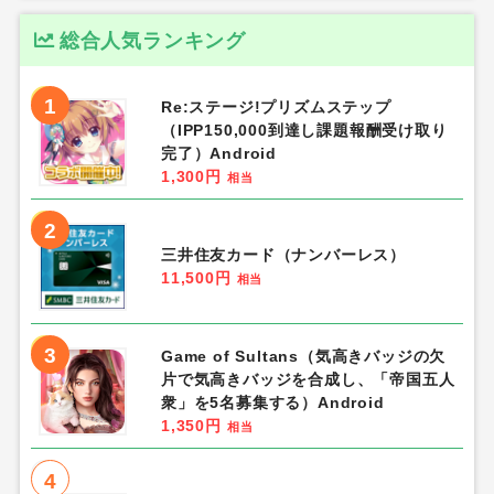
総合人気ランキング
1
Re:ステージ!プリズムステップ
（IPP150,000到達し課題報酬受け取り
完了）Android
1,300円
相当
2
三井住友カード（ナンバーレス）
11,500円
相当
3
Game of Sultans（気高きバッジの欠
片で気高きバッジを合成し、「帝国五人
衆」を5名募集する）Android
1,350円
相当
4