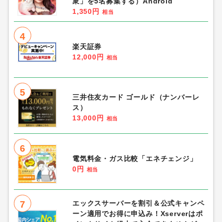
衆」を5名募集する）Android
1,350円
相当
4
楽天証券
12,000円
相当
5
三井住友カード ゴールド（ナンバーレ
ス）
13,000円
相当
6
電気料金・ガス比較「エネチェンジ」
0円
相当
7
エックスサーバーを割引＆公式キャンペ
ーン適用でお得に申込み！Xserverはポ