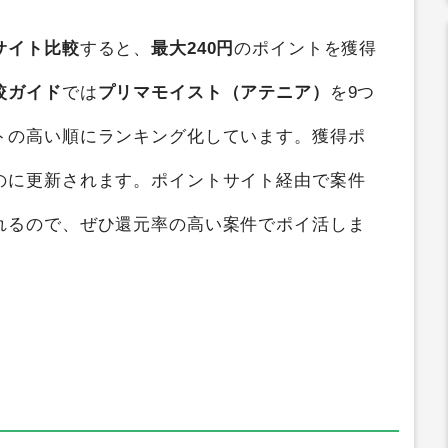
サイト比較
すると、
最大240円
のポイントを獲得
較ガイド
では
プリマモイスト（アテニア）
を9つ
トの高い順にランキング化しています。獲得ポ
のに更新されます。ポイントサイト経由で案件
れるので、ぜひ還元率の高い案件でポイ活しま