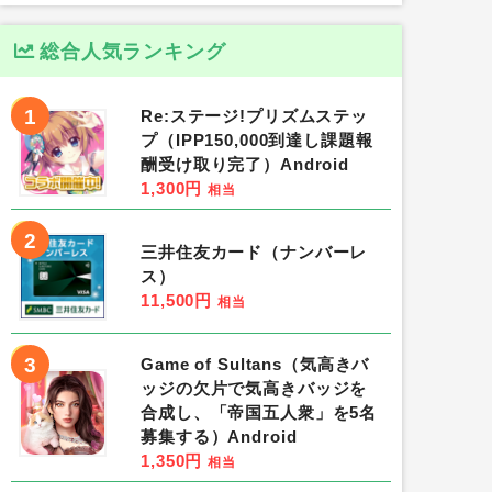
総合人気ランキング
1
Re:ステージ!プリズムステッ
プ（IPP150,000到達し課題報
酬受け取り完了）Android
1,300円
相当
2
三井住友カード（ナンバーレ
ス）
11,500円
相当
3
Game of Sultans（気高きバ
ッジの欠片で気高きバッジを
合成し、「帝国五人衆」を5名
募集する）Android
1,350円
相当