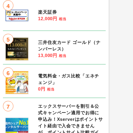
4
楽天証券
12,000円
相当
5
三井住友カード ゴールド（ナ
ンバーレス）
13,000円
相当
6
電気料金・ガス比較「エネチ
ェンジ」
0円
相当
7
エックスサーバーを割引＆公
式キャンペーン適用でお得に
申込み！Xserverはポイントサ
イト経由で入会できません
が、ポイントサイト比較ガイ