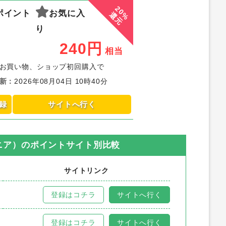
20%
ポイント
お気に入
還元
り
240
円
相当
お買い物、ショップ初回購入で
新
：
2026年08月04日 10時40分
録
サイトへ行く
ニア）
のポイントサイト別比較
サイトリンク
登録はコチラ
サイトへ行く
登録はコチラ
サイトへ行く