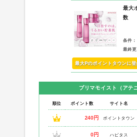
最大
数
条件：
最終更
最大Pのポイントタウンに登
プリマモイスト（アテ
順位
ポイント数
サイト名
240円
ポイントタウン
1
0円
ハピタス
2