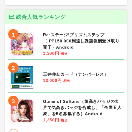
総合人気ランキング
1
Re:ステージ!プリズムステップ
（IPP150,000到達し課題報酬受け取り
完了）Android
1,300円
相当
2
三井住友カード（ナンバーレス）
13,000円
相当
3
Game of Sultans（気高きバッジの欠
片で気高きバッジを合成し、「帝国五人
衆」を5名募集する）Android
1,350円
相当