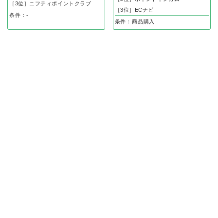
［3位］ニフティポイントクラブ
［3位］ECナビ
条件：-
条件：商品購入