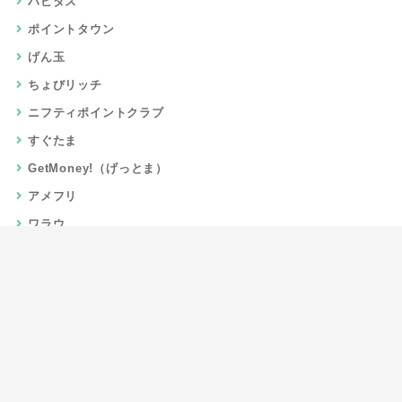
ハピタス
ポイントタウン
げん玉
ちょびリッチ
ニフティポイントクラブ
すぐたま
GetMoney!（げっとま）
アメフリ
ワラウ
楽天リーベイツ
Gポイント
当サイトについて
運営者情報