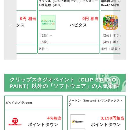
クラシル（レシピ動画アプリ）インストー
箱庭商店街（ハコハ
OS）
ル後起動（iOS）
Rank15到達（Andr
0円
0円
相当
相当
ハピタス
ハピタス
［2位］-
［2位］すぐたま
［3位］-
［3位］ポイントタ
条件：-
条件：新規インスト
クリップスタジオペイント（CLIP STUDIO
PAINT）以外の「ソフトウェア」の人気案件
ノートン（Norton）シマンテックスト
ビックカメラ.com
ア
4%
3,150円
相当
相当
ポイントタウン
ポイントタウン