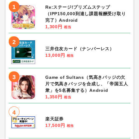
1
Re:ステージ!プリズムステップ
（IPP150,000到達し課題報酬受け取り
完了）Android
1,300円
相当
2
三井住友カード（ナンバーレス）
13,000円
相当
3
Game of Sultans（気高きバッジの欠
片で気高きバッジを合成し、「帝国五人
衆」を5名募集する）Android
1,350円
相当
4
楽天証券
17,500円
相当