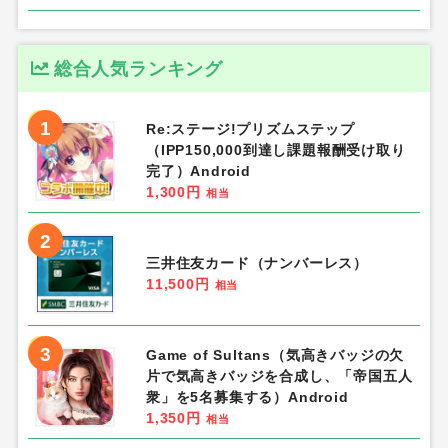
総合人気ランキング
1
Re:ステージ!プリズムステップ
（IPP150,000到達し課題報酬受け取り
完了）Android
1,300円
相当
2
三井住友カード（ナンバーレス）
11,500円
相当
3
Game of Sultans（気高きバッジの欠
片で気高きバッジを合成し、「帝国五人
衆」を5名募集する）Android
1,350円
相当