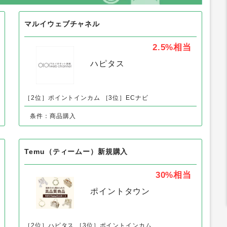
マルイウェブチャネル
2.5%
相当
ハピタス
［2位］ポイントインカム
［3位］ECナビ
条件：商品購入
Temu（ティームー）新規購入
30%
相当
ポイントタウン
［2位］ハピタス
［3位］ポイントインカム