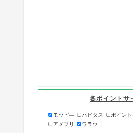
各ポイントサ
モッピ―
ハピタス
ポイント
アメフリ
ワラウ