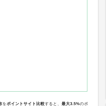
布
を
ポイントサイト比較
すると、
最大3.5%
のポ