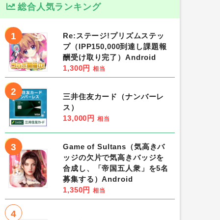
総合人気ランキング
1
Re:ステージ!プリズムステッ
プ（IPP150,000到達し課題報
酬受け取り完了）Android
1,300円
相当
2
三井住友カード（ナンバーレ
ス）
13,000円
相当
3
Game of Sultans（気高きバ
ッジの欠片で気高きバッジを
合成し、「帝国五人衆」を5名
募集する）Android
1,350円
相当
4