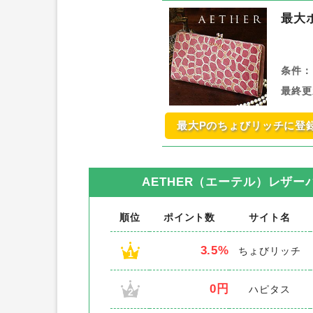
最大
条件：
最終更
最大Pのちょびリッチに登
AETHER（エーテル）レザー
順位
ポイント数
サイト名
3.5%
ちょびリッチ
1
0円
ハピタス
2