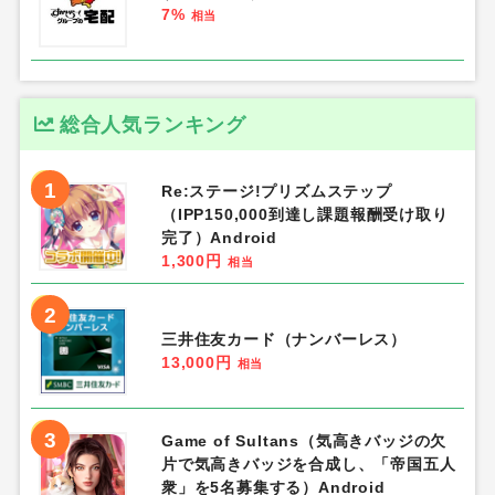
7%
相当
総合人気ランキング
1
Re:ステージ!プリズムステップ
（IPP150,000到達し課題報酬受け取り
完了）Android
1,300円
相当
2
三井住友カード（ナンバーレス）
13,000円
相当
3
Game of Sultans（気高きバッジの欠
片で気高きバッジを合成し、「帝国五人
衆」を5名募集する）Android