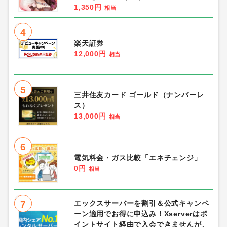
1,350円
相当
4
楽天証券
12,000円
相当
5
三井住友カード ゴールド（ナンバーレ
ス）
13,000円
相当
6
電気料金・ガス比較「エネチェンジ」
0円
相当
7
エックスサーバーを割引＆公式キャンペ
ーン適用でお得に申込み！Xserverはポ
イントサイト経由で入会できませんが、