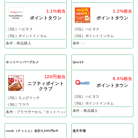
1.1%
1.2%
相当
相当
ポイントタウン
ポイントタウン
［2位］ハピタス
［2位］ハピタス
［3位］ポイントインカム
［3位］ポイントインカム
条件：商品購入
条件：-
ホットペッパーグルメ
Qoo10
120円
相当
8.0%
相当
ニフティポイント
ポイントタウン
クラブ
［2位］ハピタス
［2位］ちょびリッチ
［3位］ポイントインカム
［3位］ワラウ
条件：商品購入
条件：ブラウザーから「ホットペッパーグルメ」でリクエスト予約、即予約後の
nosh（ナッシュ）合計3,000円off
楽天市場