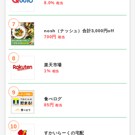
8.0%
相当
7
nosh（ナッシュ）合計3,000円off
700円
相当
8
楽天市場
1%
相当
9
食べログ
85円
相当
10
すかいらーくの宅配